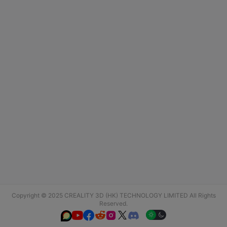
Copyright © 2025 CREALITY 3D (HK) TECHNOLOGY LIMITED All Rights
Reserved.





