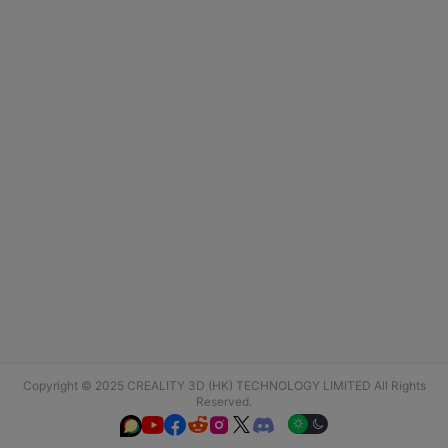
Copyright © 2025 CREALITY 3D (HK) TECHNOLOGY LIMITED All Rights
Reserved.





