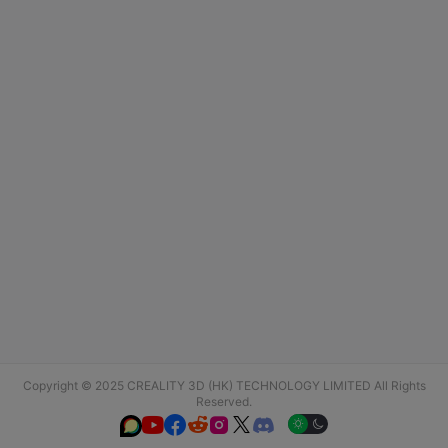
Copyright © 2025 CREALITY 3D (HK) TECHNOLOGY LIMITED All Rights
Reserved.





