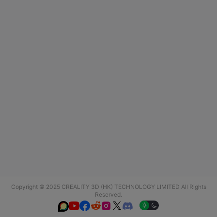
Copyright © 2025 CREALITY 3D (HK) TECHNOLOGY LIMITED All Rights
Reserved.





