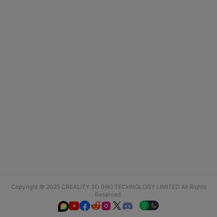
Copyright © 2025 CREALITY 3D (HK) TECHNOLOGY LIMITED All Rights
Reserved.





