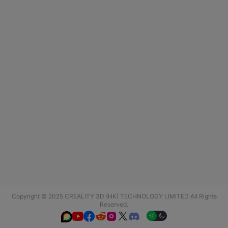
Copyright © 2025 CREALITY 3D (HK) TECHNOLOGY LIMITED All Rights
Reserved.





