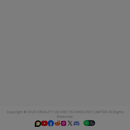
Copyright © 2025 CREALITY 3D (HK) TECHNOLOGY LIMITED All Rights
Reserved.





