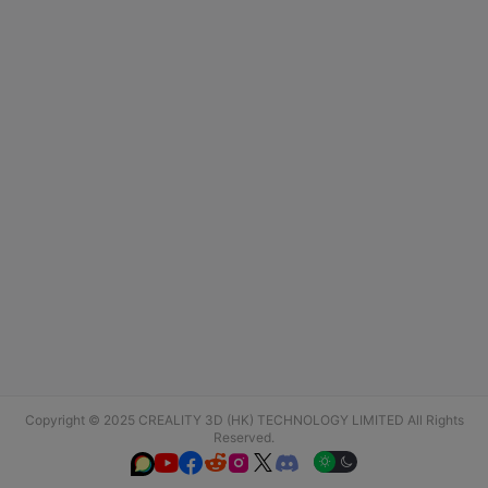
Copyright © 2025 CREALITY 3D (HK) TECHNOLOGY LIMITED All Rights
Reserved.





