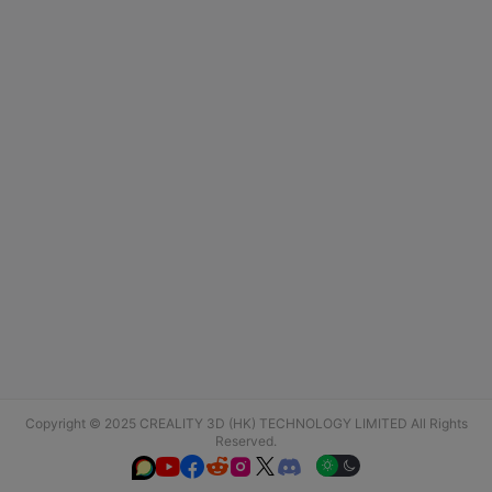
Copyright © 2025 CREALITY 3D (HK) TECHNOLOGY LIMITED All Rights
Reserved.





