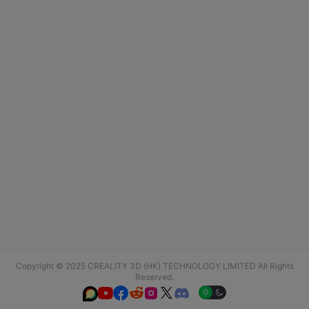
Copyright © 2025 CREALITY 3D (HK) TECHNOLOGY LIMITED All Rights
Reserved.





