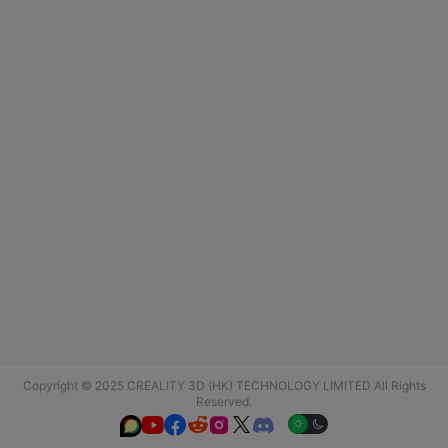
Copyright © 2025 CREALITY 3D (HK) TECHNOLOGY LIMITED All Rights
Reserved.





