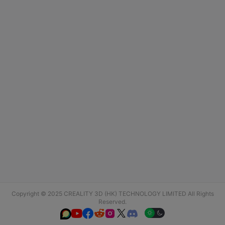
Copyright © 2025 CREALITY 3D (HK) TECHNOLOGY LIMITED All Rights
Reserved.





