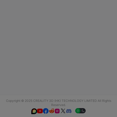
Copyright © 2025 CREALITY 3D (HK) TECHNOLOGY LIMITED All Rights
Reserved.





