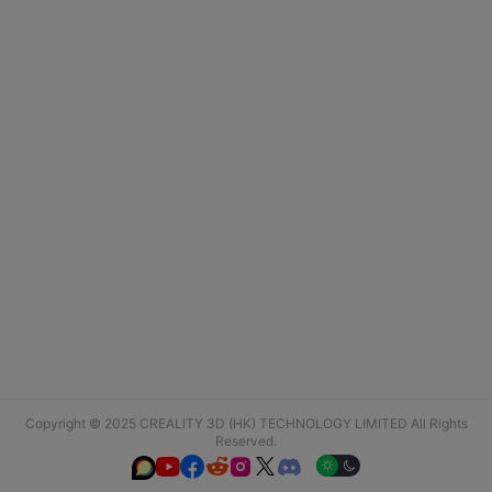
Copyright © 2025 CREALITY 3D (HK) TECHNOLOGY LIMITED All Rights
Reserved.





