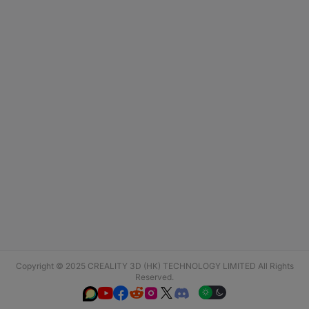
Copyright © 2025 CREALITY 3D (HK) TECHNOLOGY LIMITED All Rights
Reserved.





