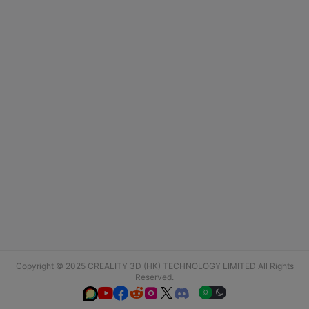
Copyright © 2025 CREALITY 3D (HK) TECHNOLOGY LIMITED All Rights
Reserved.





