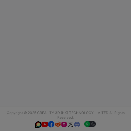
Copyright © 2025 CREALITY 3D (HK) TECHNOLOGY LIMITED All Rights
Reserved.





