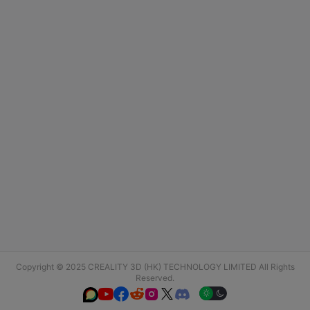
Copyright © 2025 CREALITY 3D (HK) TECHNOLOGY LIMITED All Rights
Reserved.





