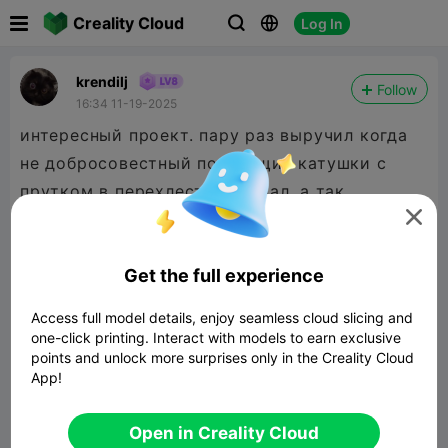

Creality Cloud
Log In



krendilj
Follow
16:34 11-19-2025
интересный проект. пару раз выручил когда
не добросовестный поставщик катушки с
прутком в перехлест подогнал. а так
реремотал и готово. печатал на 3v3 plus 0.4

petg китайском нонейме. спасибо автору за
возможность.
Get the full experience
Access full model details, enjoy seamless cloud slicing and
one-click printing. Interact with models to earn exclusive
points and unlock more surprises only in the Creality Cloud
App!
Open in Creality Cloud
Filament Spool Winder (best one)