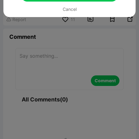
136.22MB
Related 3D Model
Cancel


Report
11

Comment
Comment
All Comments(0)