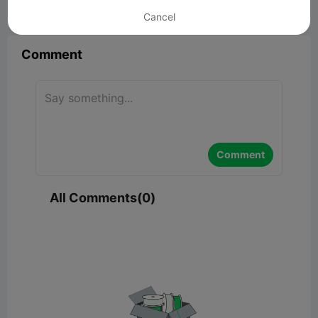


Report
9

Cancel
Comment
Comment
All Comments(0)