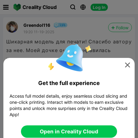

Creality Cloud
Log In



Greendol116
Follow
19:20 11-19-2025
Шикарная модель для печати! Спасибо автору
за нее. Моей дочке очень понравилась
игрушка


480P LD
Get the full experience
Access full model details, enjoy seamless cloud slicing and

one-click printing. Interact with models to earn exclusive
points and unlock more surprises only in the Creality Cloud
App!
00:37
Open in Creality Cloud