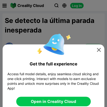

Creality Cloud
Log In



Se detecto la última parada
inesperada
user6278571685
Follow

05:22 11-21-2025
help
Get the full experience
Llevo unas pocas horas que me compré la Ender 3v3 SE y
Access full model details, enjoy seamless cloud slicing and
al.estar imprimiendo por más o menos dos horas sale el error
one-click printing. Interact with models to earn exclusive
de: se detecto la última parada inesperada y al reanudar la
points and unlock more surprises only in the Creality Cloud
impresión inicia pero se oprime la boquilla sobre las piezas
App!
derritiendo las mismas
Tienen alguna solución ?
Open in Creality Cloud