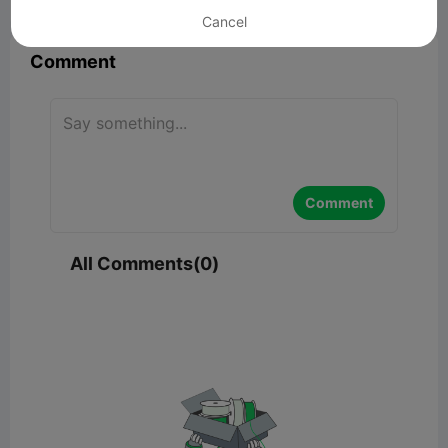


Report
2

Cancel
Comment
Comment
All Comments(0)