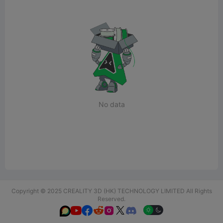
No data
Copyright © 2025 CREALITY 3D (HK) TECHNOLOGY LIMITED All Rights
Reserved.





