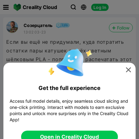

Creality Cloud
Log In



Созерцатель
Follow
13:02 03-23
Если вы ещё не придумали, куда потратить
остатки пары катушек с трёх цветным
шёлковым PLA - попробуйте распечатать этот
лотос.

Get the full experience
Access full model details, enjoy seamless cloud slicing and
one-click printing. Interact with models to earn exclusive
points and unlock more surprises only in the Creality Cloud
App!
Open in Creality Cloud