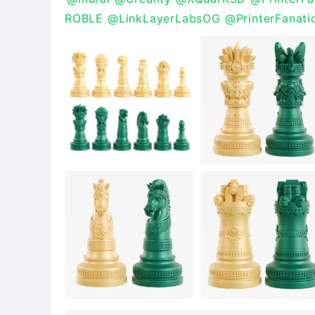
ROBLE
@LinkLayerLabsOG
@PrinterFanati