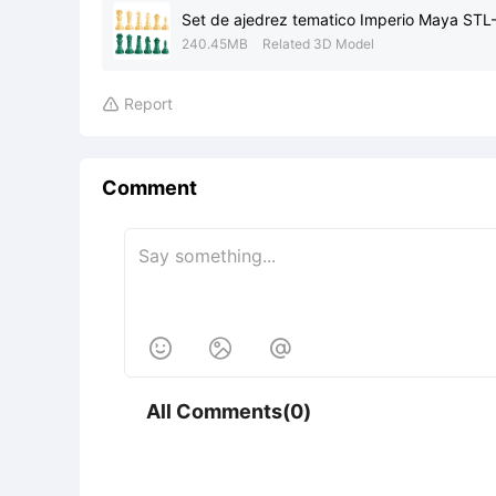
Set de ajedrez tematico Imperio Maya ST
240.45MB
Related 3D Model
Report

Comment



All Comments(0)