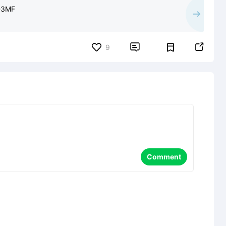
L-3MF


9
Comment