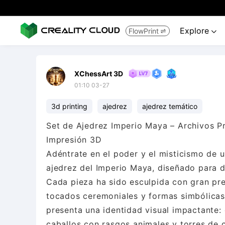
Explore
FlowPrint


XChessArt 3D
01:10 03-27
3d printing
ajedrez
ajedrez temático
Set de Ajedrez Imperio Maya – Archivos P
Impresión 3D
Adéntrate en el poder y el misticismo de u
ajedrez del Imperio Maya, diseñado para 
Cada pieza ha sido esculpida con gran pre
tocados ceremoniales y formas simbólicas 
presenta una identidad visual impactante
caballos con rasgos animales y torres de 