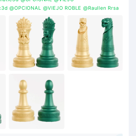
c3d
@OPCIONAL
@VIEJO ROBLE
@Raullen Rrsa