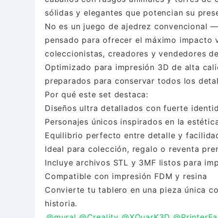
sólidas y elegantes que potencian su pres
No es un juego de ajedrez convencional —
pensado para ofrecer el máximo impacto v
coleccionistas, creadores y vendedores d
Optimizado para impresión 3D de alta calid
preparados para conservar todos los detal
Por qué este set destaca:
Diseños ultra detallados con fuerte identi
Personajes únicos inspirados en la estéti
Equilibrio perfecto entre detalle y facilid
Ideal para colección, regalo o reventa pr
Incluye archivos STL y 3MF listos para imp
Compatible con impresión FDM y resina
Convierte tu tablero en una pieza única c
@mural
@Creality
@XQuarK3D
@PrinterFa