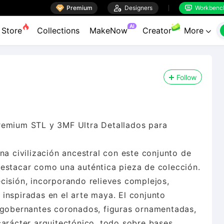

Premium

Designers
Workbenc


AI
Store
Collections
MakeNow
Creator
More

Follow
remium STL y 3MF Ultra Detallados para
na civilización ancestral con este conjunto de
destacar como una auténtica pieza de colección.
cisión, incorporando relieves complejos,
inspiradas en el arte maya. El conjunto
: gobernantes coronados, figuras ornamentadas,
carácter arquitectónico, todo sobre bases