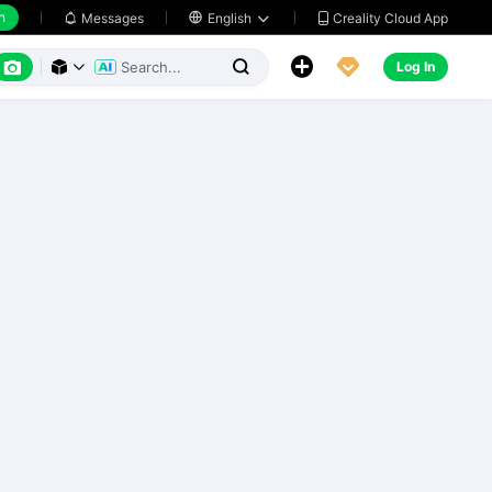
h
Creality Cloud App
Messages

English






Log In


