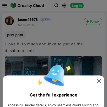

Creality Cloud
Log In



jason45678
Follow
02:40 04-01
print paint
i love it so much and love to put at the
dashboard tab!

Get the full experience
Access full model details, enjoy seamless cloud slicing and