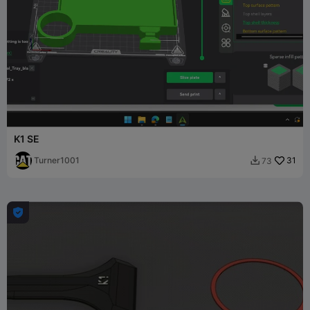
K1 SE
Turner1001
31
73

