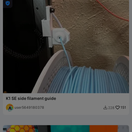

K1 SE side filament guide
user5649180378
151
228
