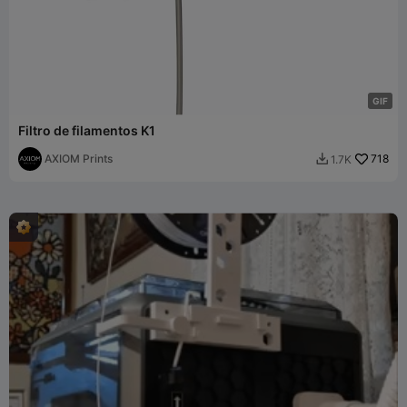
G
I
F
Filtro de filamentos K1
AXIOM Prints
718
1.7K
