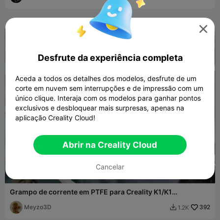


Desfrute da experiência completa
Aceda a todos os detalhes dos modelos, desfrute de um
corte em nuvem sem interrupções e de impressão com um
único clique. Interaja com os modelos para ganhar pontos
exclusivos e desbloquear mais surpresas, apenas na
aplicação Creality Cloud!
Abrir na Creality Cloud
Cancelar
Grampo de corrente em PTFE para Creality K1/K1
Max/K1c/K1 SE
Meyzo3D
392
1.2K
