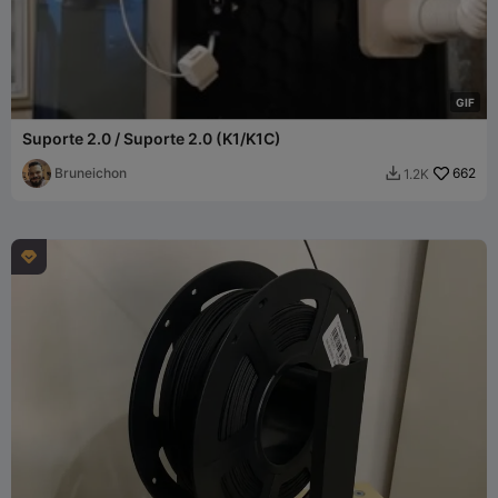
G
I
F
Suporte 2.0 / Suporte 2.0 (K1/K1C)
Bruneichon
662
1.2K

