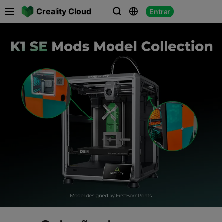

Creality Cloud
Entrar


