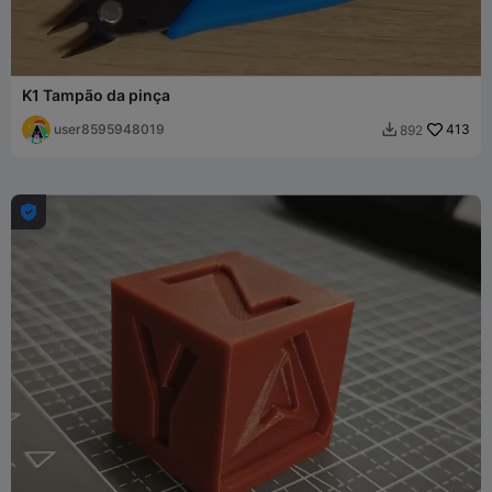
K1 Tampão da pinça
user8595948019
413
892

