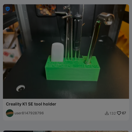

Creality K1 SE tool holder
user8147928796
67
132
