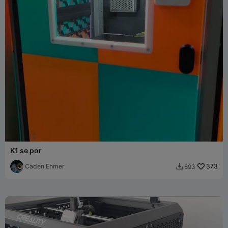
K1 se por
Caden Ehmer
373
893
