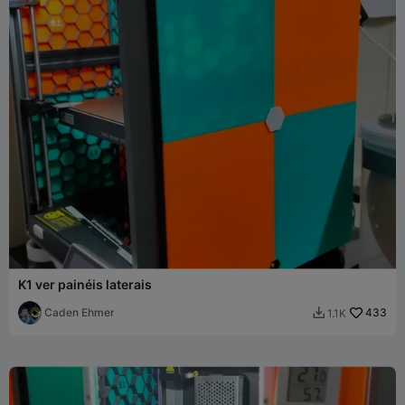
K1 ver painéis laterais
Caden Ehmer
433
1.1K
