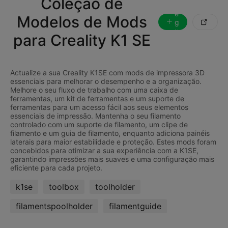
Coleção de
S
e
Modelos de Mods
g

u
para Creality K1 SE
ir
Actualize a sua Creality K1SE com mods de impressora 3D
essenciais para melhorar o desempenho e a organização.
Melhore o seu fluxo de trabalho com uma caixa de
ferramentas, um kit de ferramentas e um suporte de
ferramentas para um acesso fácil aos seus elementos
essenciais de impressão. Mantenha o seu filamento
controlado com um suporte de filamento, um clipe de
filamento e um guia de filamento, enquanto adiciona painéis
laterais para maior estabilidade e proteção. Estes mods foram
concebidos para otimizar a sua experiência com a K1SE,
garantindo impressões mais suaves e uma configuração mais
k1se
toolbox
toolholder
filamentspoolholder
filamentguide