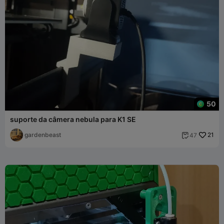
50
suporte da câmera nebula para K1 SE
gardenbeast
21
47
