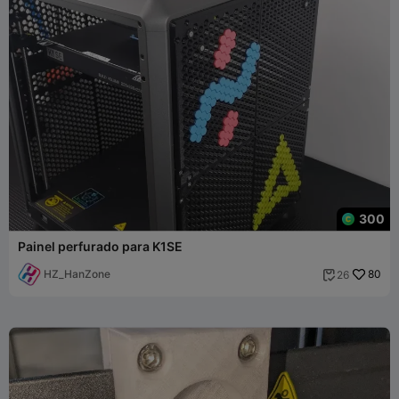
300
Painel perfurado para K1SE
HZ_HanZone
80
26
