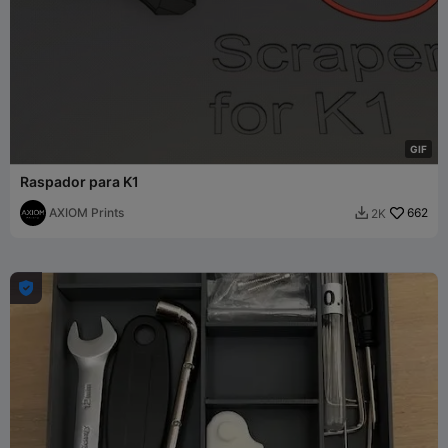
G
I
F
Raspador para K1
AXIOM Prints
662
2K

