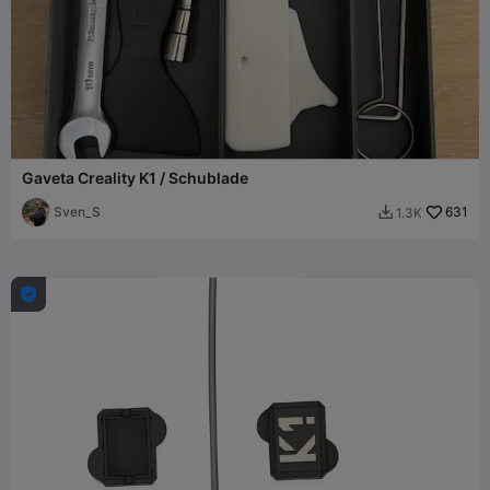
Gaveta Creality K1 / Schublade
Sven_S
631
1.3K

