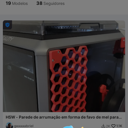
19
38
Modelos
Seguidores

HSW - Parede de arrumação em forma de favo de mel para o
K1, K1C e K1 SE
gaaaaabriel
1.1K
2K
