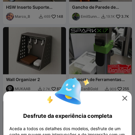
HSW Inserto Suporte
Gancho de Parede de
Chaves Inglesas kit 12
Garagem (V3) para Cabos,
peças v3.00
Marco_B
148
Mangueiras e Extensões
EmilSunne
3.7K
469
19.1K


rberg
Wall Organizer 2
Suporte de Ferramentas
SparkX i7 por DanBGold
MUKAAB
872
DanBGold
255
2.7K
909



Desfrute da experiência completa
Aceda a todos os detalhes dos modelos, desfrute de um
corte em nuvem sem interrupções e de impressão com um