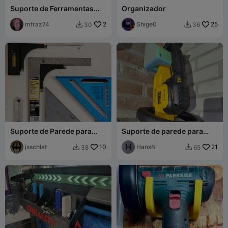
Suporte de Ferramentas
Organizador
com Montagem Lateral
para K1 Max
mfraz74
2
Shige0
25
30
36


Suporte de Parede para
Suporte de parede para
Esquadro de Carpinteiro
cortador de sebe
jsschlat
10
HansN
21
38
65

