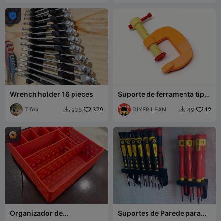

Wrench holder 16 pieces
Suporte de ferramenta tipo
C leve, grampo
Tifon
379
DIYER LEAN
12
935
49


Organizador de
Suportes de Parede para
Ferramentas
Chaves de Fenda de