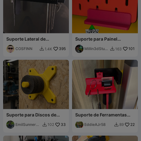
Suporte Lateral de
Suporte para Painel
Ferramentas para K2 Plus
Perfurado de Ferramentas
COSFINN
395
Ikea Skadis - Simples,
Millin3dStudi
101
1.4K
163


Rápido e Fácil
o
Suporte para Discos de
Suporte de Ferramentas
Rebarbadora – Reforçado
Sparkxi7 Revisão V4
para Montagem em Parede
EmilSunnerbe
33
EddieAJr58
22
102
89


rg