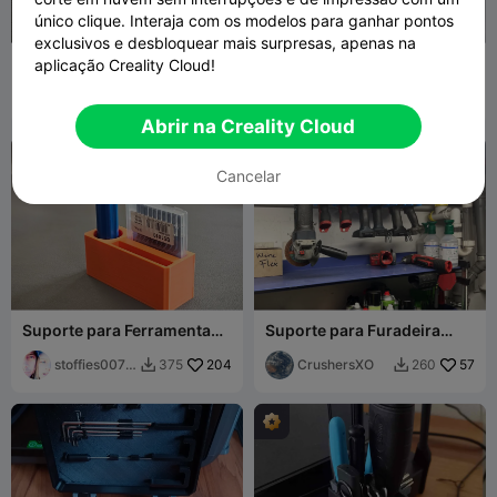
único clique. Interaja com os modelos para ganhar pontos
exclusivos e desbloquear mais surpresas, apenas na
Suporte de Ferramentas K1
🛠️ Organizador de Precisão
aplicação Creality Cloud!
/ K1C para o Painel Traseiro
para Inserts e Kit de
da Série K
stoffies0071
244
Ferramentas de Inserção
Nameless
28
540
53


1
por Calor
ADHD
Abrir na Creality Cloud
Cancelar
Suporte para Ferramenta
Suporte para Furadeira
de Rebarbação para
sem Fio
Multiboard
stoffies0071
204
CrushersXO
57
375
260


1