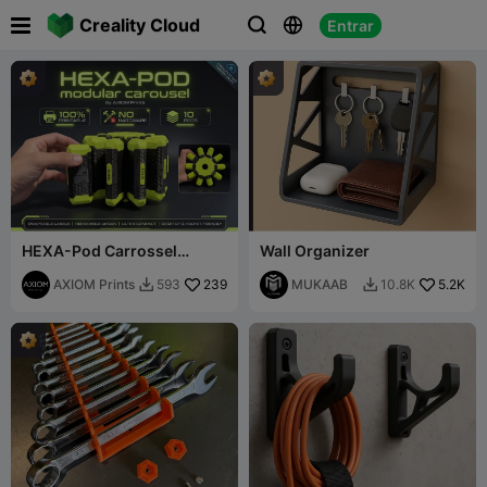

Creality Cloud
Entrar



HEXA-Pod Carrossel
Wall Organizer
Modular: Armazenamento
Infinito 100% Imprimível
AXIOM Prints
239
MUKAAB
5.2K
593
10.8K

