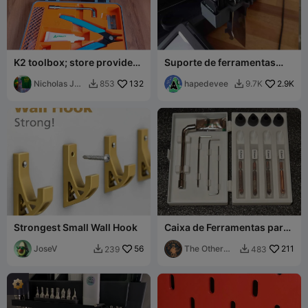
K2 toolbox; store provided
Suporte de ferramentas
tools; K2 K2combo K2pro
para Ender-3 V3 SE/KE
K2plus
Nicholas J
132
(sem suporte)
hapedevee
2.9K
853
9.7K


Kita
Strongest Small Wall Hook
Caixa de Ferramentas para
Bicos Creality Hi e K2
JoseV
56
Unicorn
The Other
211
239
483


Guy