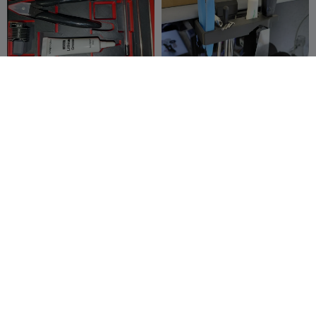
Snapmaker U1 Tool Holder
K2 Toolholder without CFS
for Gridfinity
heccin_b
3
Sticonike
49
34
122


Suporte de Brocas com
Suporte para Bastão de
Base Magnética DeWALT
Cola e Cutter para
3D_After_40
92
Multiboard
stoffies00711
66
139
131

