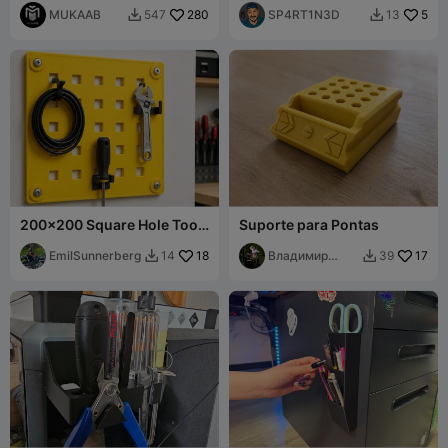
MUKAAB
280
Precisão com 6 e 12
SP4RT1N3D
5
547
13


Espaços
200x200 Square Hole Tool
Suporte para Pontas
Board – 9x9 mm / 38 mm
Pitch C/C
EmilSunnerberg
18
Владимир
17
14
39


Домрачев