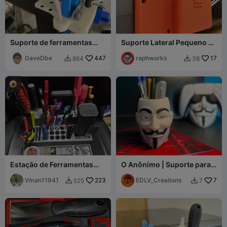
Suporte de ferramentas
Suporte Lateral Pequeno de
Ender V3 SE/KE com guia
Ferramentas para Creality
de filamento PC4-М10x1.5
DaveDbe
447
K1 Max
raphworks
17
864
38


Estação de Ferramentas
O Anônimo | Suporte para
Modular
Canetas e Ferramentas Guy
Vman11941
223
Fawkes
EDLV_Creations
7
525
7

