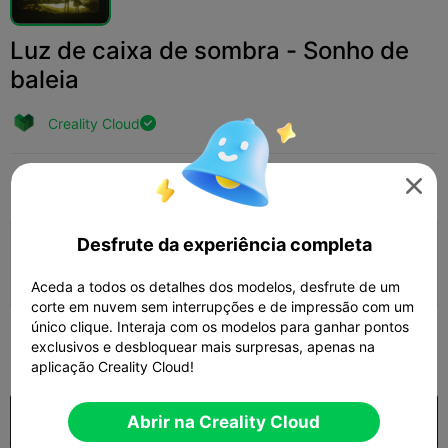
Luz de caixa de sombra - Sonho de
baleia
Creality Cloud

Print Settings
Adicionar
Arte e Design
Arte Digital




Desfrute da experiência completa
Adicionar configuração de impressão

Ganhar mais pontos
Aceda a todos os detalhes dos modelos, desfrute de um
corte em nuvem sem interrupções e de impressão com um
único clique. Interaja com os modelos para ganhar pontos
100
exclusivos e desbloquear mais surpresas, apenas na

aplicação Creality Cloud!
Comprar
Abrir na Creality Cloud