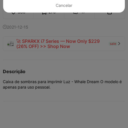
Cancelar
386
276
17


2021-12-15

🚀 SPARKX i7 Series — Now Only $229
sale

(26% OFF) >> Shop Now
Descrição
Caixa de sombras para imprimir Luz - Whale Dream O modelo é
apenas para uso pessoal.