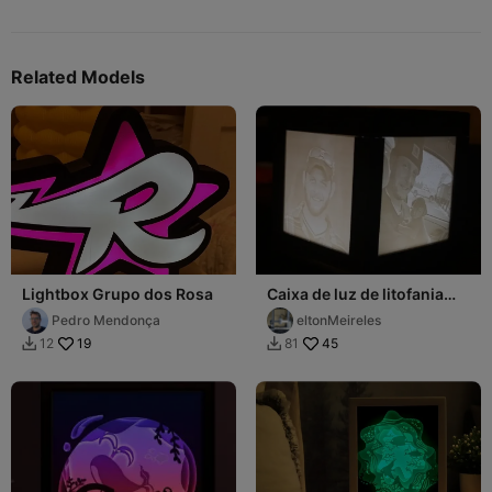
Related Models
Lightbox Grupo dos Rosa
Caixa de luz de litofania
que comporta 4 fotos
Pedro Mendonça
eltonMeireles
19
45
12
81

