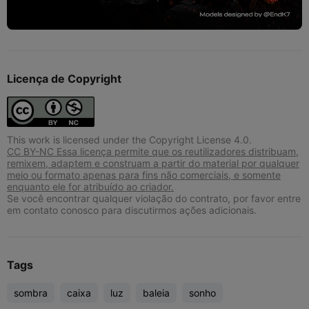
Licença de Copyright
This work is licensed under the Copyright License 4.0.
CC BY-NC Essa licença permite que os reutilizadores distribuam,
remixem, adaptem e construam a partir do material por qualquer
meio ou formato apenas para fins não comerciais, e somente
enquanto ele for atribuído ao criador.
Se você encontrar qualquer violação do contrato, por favor entre
em contato conosco para discutirmos ações adicionais.
Tags
sombra
caixa
luz
baleia
sonho