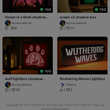
100
100
Ocean in a Shell shadow
ocean v2 shadow box
box
tecnoculebras
tecnoculebras
8
17
3


100
wolf lightbox (shadow
Wuthering Waves Lightbox
box)
tecnoculebras
Sitsero
35
3
3
5


Copyright © 2025 CREALITY 3D (HK) TECHNOLOGY LIMITED Todos os
Direitos Reservados.