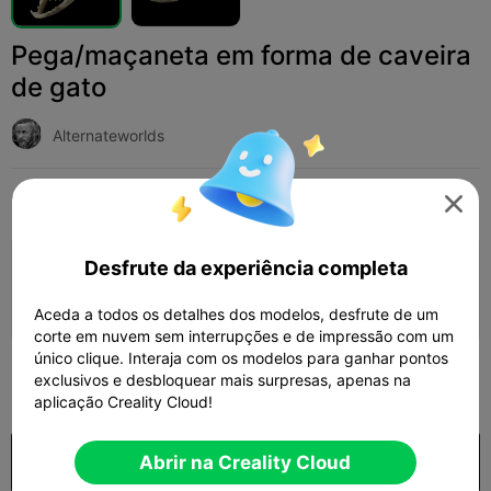
Pega/maçaneta em forma de caveira
de gato
Alternateworlds
Print Settings
Adicionar
Arte e Design
Esculturas e Obras de Arte




Desfrute da experiência completa
Adicionar configuração de impressão

Ganhar mais pontos
Aceda a todos os detalhes dos modelos, desfrute de um
corte em nuvem sem interrupções e de impressão com um
único clique. Interaja com os modelos para ganhar pontos
100
exclusivos e desbloquear mais surpresas, apenas na

aplicação Creality Cloud!
Comprar
Abrir na Creality Cloud