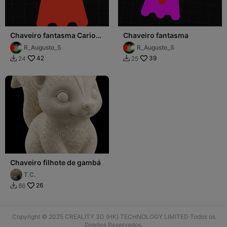
Chaveiro fantasma Carioca
Chaveiro fantasma
put0
R_Augusto_S
R_Augusto_S
42
39
24
25


Chaveiro filhote de gambá
T.C.
26
86

Copyright © 2025 CREALITY 3D (HK) TECHNOLOGY LIMITED Todos os
Direitos Reservados.