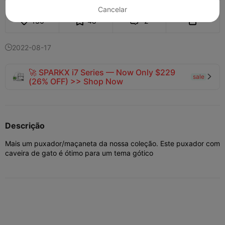
Cancelar
136
48
2


2022-08-17

🚀 SPARKX i7 Series — Now Only $229
sale

(26% OFF) >> Shop Now
Descrição
Mais um puxador/maçaneta da nossa coleção.
Este puxador com
caveira de gato é ótimo para um tema gótico