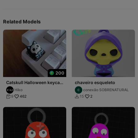
Related Models
200
Catskull Halloween keycap
chaveiro esqueleto
- teclado mecánico
Hiko
conexão SOBRENATURAL
462
2
9
15

