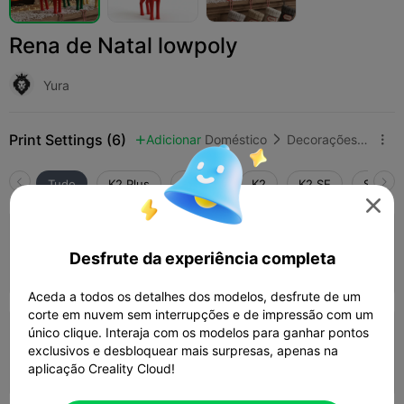
Rena de Natal lowpoly
Yura
Print Settings (6)
Adicionar
Doméstico
Decorações e Ornamentos para Casa



Tudo
K2 Plus
K2 Pro
K2
K2 SE
SPARKX

4.3

0.12mm layer, 2 walls, 15% infill
Desfrute da experiência completa
Autor
01h 24m
1 plates
11.20g



Aceda a todos os detalhes dos modelos, desfrute de um
corte em nuvem sem interrupções e de impressão com um
5.0

único clique. Interaja com os modelos para ganhar pontos
0.2mm layer, 2 walls, 15% infill
exclusivos e desbloquear mais surpresas, apenas na
57m 06s
1 plates
11.12g



aplicação Creality Cloud!