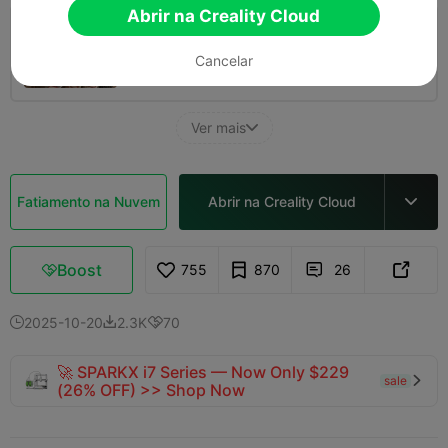
Abrir na Creality Cloud
50%
Cancelar
21m 48s
1 plates
2.07g



Ver mais

Fatiamento na Nuvem
Abrir na Creality Cloud

Boost
755
870
26



2025-10-20
2.3K
70



🚀 SPARKX i7 Series — Now Only $229
sale

(26% OFF) >> Shop Now