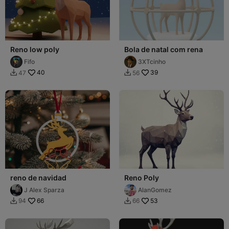
Reno low poly
Bola de natal com rena
Fifo
3XTcinho
40
39
47
56


reno de navidad
Reno Poly
J Alex Sparza
AlanGomez
66
53
94
66

