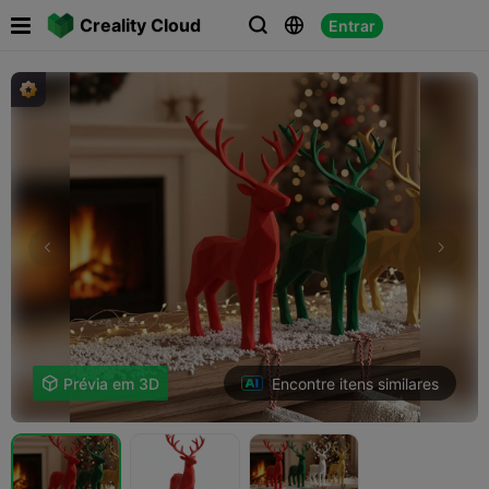

Creality Cloud
Entrar



Encontre itens similares

Prévia em 3D