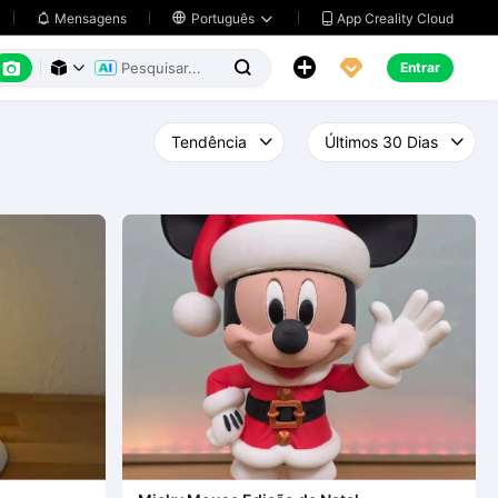
App Creality Cloud
Mensagens

Português






Entrar


