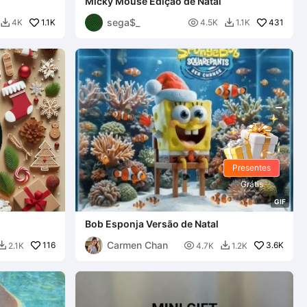
Micky Mouse Edição de Natal
sega$_
1.1K

431
4K
4.5K
1.1K


Presentes
Grátis
G
I
F
Bob Esponja Versão de Natal
Carmen Chan
116

3.6K
2.1K
4.7K
1.2K

