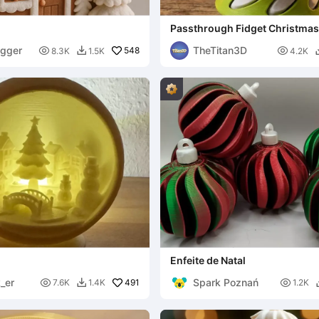
Passthrough Fidget Christmas
gger
TheTitan3D

548

8.3K
1.5K
4.2K

Enfeite de Natal
_er
Spark Poznań

491

7.6K
1.4K
1.2K
