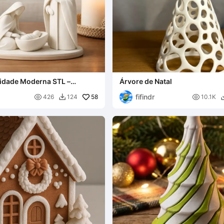
vidade Moderna STL –
Árvore de Natal
al para Impressão 3D
fifindr

58

426
124
10.1K
