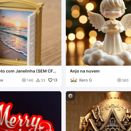
oto com Janelinha (SEM CFS
Anjo na nuvem
ow
Kero G

13

146
33
563
