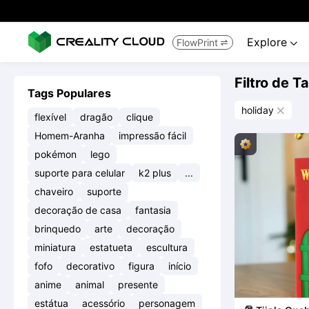
Explore
FlowPrint


Filtro de T
Tags Populares
holiday

flexível
dragão
clique
Homem-Aranha
impressão fácil
pokémon
lego
suporte para celular
k2 plus
...
chaveiro
suporte
decoração de casa
fantasia
brinquedo
arte
decoração
miniatura
estatueta
escultura
fofo
decorativo
figura
início
anime
animal
presente
estátua
acessório
personagem