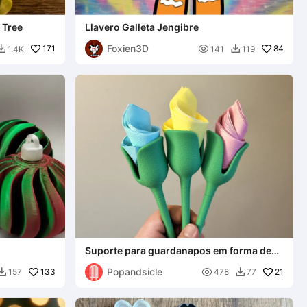
 Tree
Llavero Galleta Jengibre
Foxien3D
171

84
1.4K
141
119


Suporte para guardanapos em forma de
flor (Mesa de Primavera/Páscoa)
Popandsicle
133

21
157
478
77

