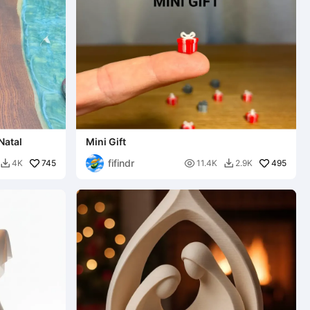
Natal
Mini Gift
fifindr
745

495
4K
11.4K
2.9K

