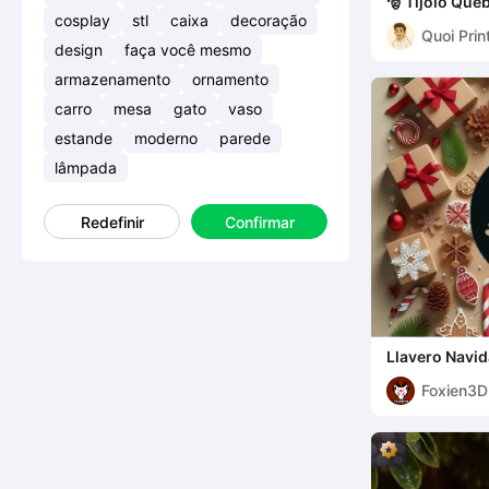
🎅 Tijolo Que
(24 de dezem
cosplay
stl
caixa
decoração
Quoi Prin
design
faça você mesmo
armazenamento
ornamento
carro
mesa
gato
vaso
estande
moderno
parede
lâmpada
Redefinir
Confirmar
Llavero Navi
Foxien3D