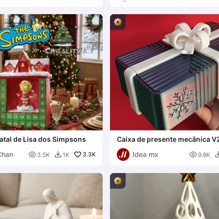
atal de Lisa dos Simpsons
Caixa de presente mecânica V
Chan
Idea mx

3.3K

3.5K
1K
9.8K
