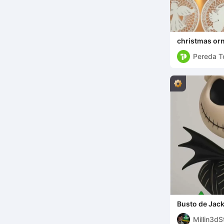
christmas or
Pereda T
Busto de Jack
Estranho Mun
Millin3dS