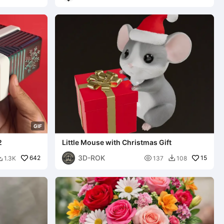
G
I
F
2
Little Mouse with Christmas Gift
3D-ROK
642

15
1.3K
137
108

