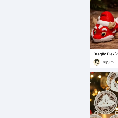
Dragão Flexív
BigSimi