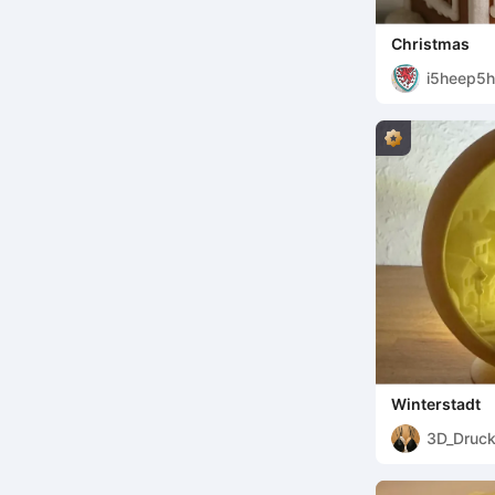
Christmas
i5heep5h
Winterstadt
3D_Druck