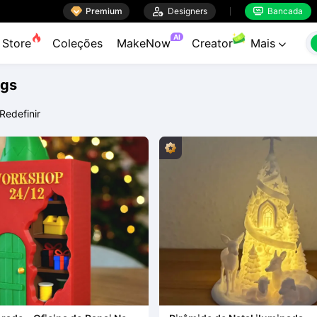

Premium

Designers
Bancada


AI
Store
Coleções
MakeNow
Creator
Mais

ags
Redefinir