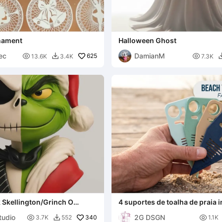
nament
Halloween Ghost
ec
DamianM

625

13.6K
3.4K
7.3K

 Skellington/Grinch O
4 suportes de toalha de praia
do de Jack
rápida
tudio
2G DSGN

340

3.7K
552
1.1K
