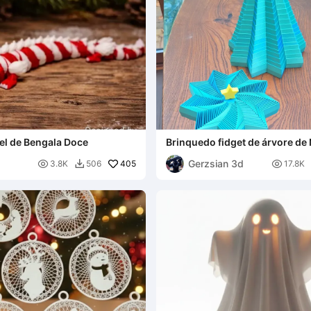
el de Bengala Doce
Brinquedo fidget de árvore de 
Gerzsian 3d

405

3.8K
506
17.8K
