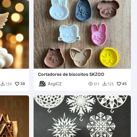
Cortadores de biscoitos SKZOO
ArgiCZ
39

45
135
511
123

