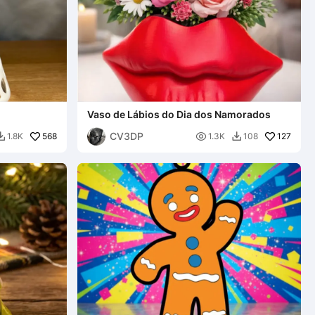
Vaso de Lábios do Dia dos Namorados
CV3DP
568

127
1.8K
1.3K
108

