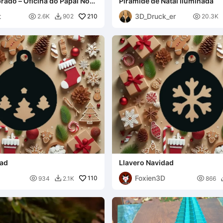
brado – Oficina do Papai Noel
Pirâmide de Natal iluminada
bro)
t
3D_Druck_er

210

2.6K
902
20.3K

dad
Llavero Navidad
Foxien3D

110

934
2.1K
866
