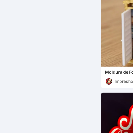
Moldura de F
!!)
Impresh