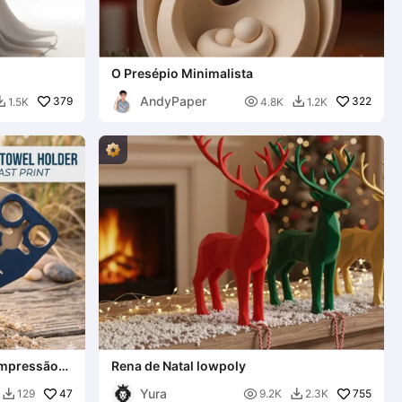
O Presépio Minimalista
AndyPaper
379

322
1.5K
4.8K
1.2K


 impressão
Rena de Natal lowpoly
Yura
47

755
129
9.2K
2.3K

