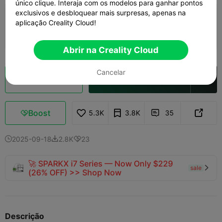
único clique. Interaja com os modelos para ganhar pontos
exclusivos e desbloquear mais surpresas, apenas na
0.2mm layer, 2 walls, 15% infill
aplicação Creality Cloud!
14h 49m
1 plates
136.92g



Abrir na Creality Cloud
Cancelar
Fatiamento na Nuvem
Abrir na Creality Cloud

Boost
5.3K
3.8K
35



2025-09-18
2.8K
23



🚀 SPARKX i7 Series — Now Only $229
sale

(26% OFF) >> Shop Now
Descrição