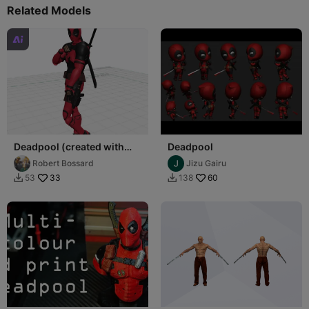
Related Models

Deadpool (created with
Deadpool
CubeMe)
Robert Bossard
Jizu Gairu
33
60
53
138

