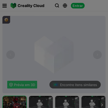

Creality Cloud
Entrar



Encontre itens similares

Prévia em 3D
