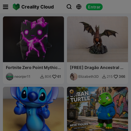

Creality Cloud
Entrar



Fortnite Zero Point Mythic
[FREE] Dragão Ancestral -
Sprite (15)
Estátua de Dragão
neonjer11
61
Altamente Detalhada
Elizabeth3D
366
806
215

