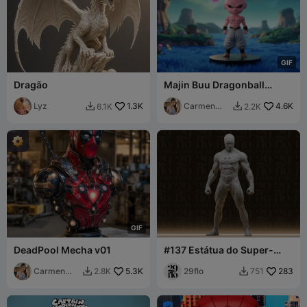
G
I
F
Dragão
Majin Buu Dragonball
Mugen
Lyz
1.3K
Carmen
4.6K
6.1K
2.2K


Chan
G
I
F
DeadPool Mecha v01
#137 Estátua do Super-
herói Homem-Aranha
Carmen
5.3K
Musculoso
29flo
283
2.8K
751


Chan
