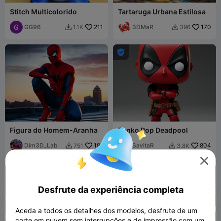
Stitch Multicolorido
Tartaruga Urbana Estilosa
GG96
211
3DMaR
170
1.1K
396



Figura do Homem-Aranha
Funko Pop Deadpool
Dim3D_Lab
191
SavitaR
804
751
3.8K



Desfrute da experiência completa
Aceda a todos os detalhes dos modelos, desfrute de um
corte em nuvem sem interrupções e de impressão com um