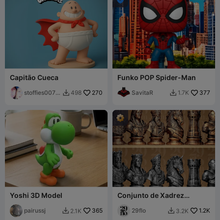
Capitão Cueca
Funko POP Spider-Man
stoffies0071
270
SavitaR
377
498
1.7K


1
Yoshi 3D Model
Conjunto de Xadrez
Medieval Estilizado
pairussj
365
29flo
1.2K
2.1K
3.2K

