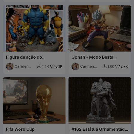
Figura de ação do
Gohan - Modo Besta
Wolverine
(Dragon Ball Z)
Carmen
3.1K
Carmen
2.7K
1.4K
1.8K


Chan
Chan
Fifa Word Cup
#162 Estátua Ornamentada
do Cavaleiro Leão - Figura