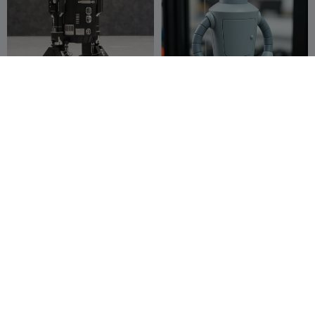
R2-D2 Especial
Figura Colecionável Bender
Bending Rodriguez -
3D-Druck
211
Futurama 3D
VOID 3D
414
398
1K


Graz 🇦🇹
G
I
F
G
I
F
ZOIDS Lions
Apito da Morte de Caveira
Asteca – Mictlantecuhtli –
Carmen
4.7K
Artefato do Cofre
Blaerov
628
1.9K
1.7K


Chan