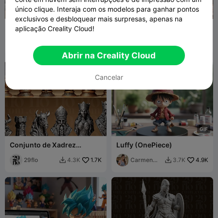
único clique. Interaja com os modelos para ganhar pontos
exclusivos e desbloquear mais surpresas, apenas na
Darth Vader
Helicóptero Metal Slug v07
aplicação Creality Cloud!
Carmen
5.2K
Carmen
4.1K
3.8K
1.5K


Chan
Chan
Abrir na Creality Cloud
Cancelar
G
I
F
Conjunto de Xadrez
Luffy (OnePiece)
Nórdico/Viking Estilizado
29flo
1.7K
Carmen
4.9K
4.3K
3.7K


Chan