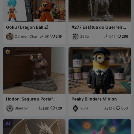
Goku (Dragon Ball Z)
#277 Estátua do Guerreiro
Herói Espartano
Carmen Chan
5.1K
29flo
296
5K
541


Hodor "Segure a Porta"
Peaky Blinders Minion
Calço de Porta
Blaerov
1.2K
Yura
350
1.6K
1.1K


