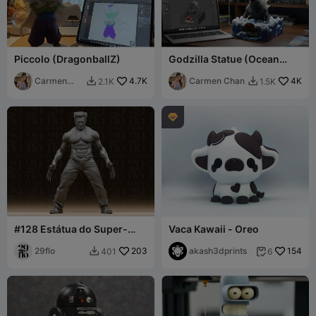
Piccolo (DragonballZ)
Godzilla Statue (Ocean
Version)
Carmen
4.7K
Carmen Chan
4K
2.1K
1.5K


Chan

#128 Estátua do Super-
Vaca Kawaii - Oreo
herói Mutante Wolverine
com Garras Ferozes
29flo
203
akash3dprints
154
401
6

