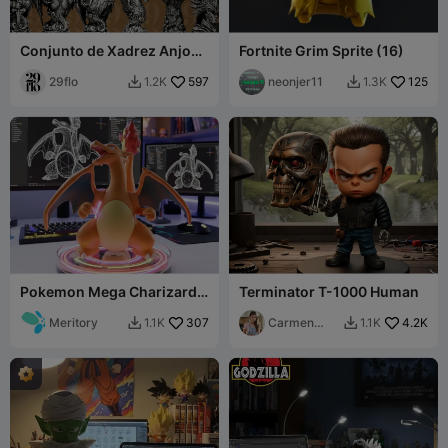
Conjunto de Xadrez Anjos
Fortnite Grim Sprite (16)
vs Demônios
29flo
597
neonjer11
125
1.2K
1.3K


Pokemon Mega Charizard
Terminator T-1000 Human
Y
Meritory
307
Carmen
4.2K
1.1K
1.1K


Chan