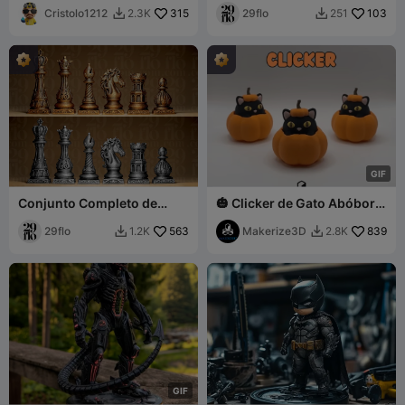
Cristolo1212
315
de Paladino Blindado de
29flo
103
2.3K
251


Fantasia
G
I
F
Conjunto Completo de
🎃 Clicker de Gato Abóbora
Peças de Xadrez em Estilo
🐱
Barroco Ornamentado - Fi
29flo
563
Makerize3D
839
1.2K
2.8K


G
I
F