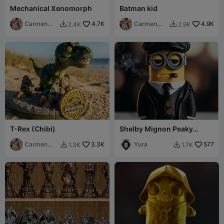
Mechanical Xenomorph
Batman kid
Carmen
4.7K
Carmen
4.9K
2.4K
2.9K


Chan
Chan
T-Rex (Chibi)
Shelby Mignon Peaky
Blinders
Carmen
3.3K
Yura
577
1.3K
1.7K


Chan