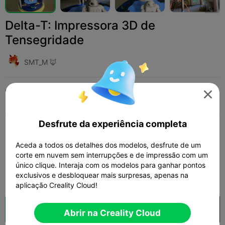
Delta-T: Impressora 3D de
Tensegridade
SMT_M 🦊
Print Settings (1)
Adicionar
Impressoras 3D
Outro




Tudo
K2 Plus
K2 Pro
K2
K2 SE
SPARKX
Desfrute da experiência completa
Aceda a todos os detalhes dos modelos, desfrute de um
camada de 0,2 mm, 2 paredes, 15% de
corte em nuvem sem interrupções e de impressão com um
preenchimento
21m 23s
1 plates
2.58g



único clique. Interaja com os modelos para ganhar pontos
exclusivos e desbloquear mais surpresas, apenas na
aplicação Creality Cloud!
Fatiamento na Nuvem
Abrir na Creality Cloud

Abrir na Creality Cloud