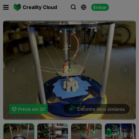

Creality Cloud
Entrar



Encontre itens similares

Prévia em 3D
