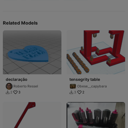
Related Models
declaração
tensegrity table
Roberto Ressel
Obese__capybara
3
2
2
3

