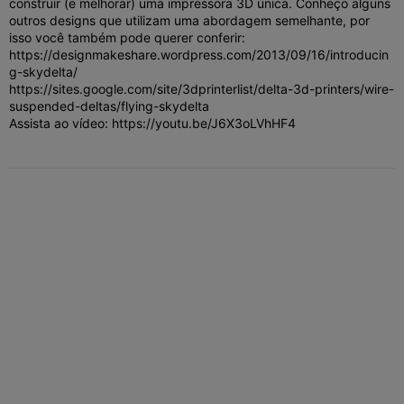
construir (e melhorar) uma impressora 3D única.
Conheço alguns
outros designs que utilizam uma abordagem semelhante, por
isso você também pode querer conferir:
https://designmakeshare.wordpress.com/2013/09/16/introducin
g-skydelta/
https://sites.google.com/site/3dprinterlist/delta-3d-printers/wire-
suspended-deltas/flying-skydelta
Assista ao vídeo: https://youtu.be/J6X3oLVhHF4