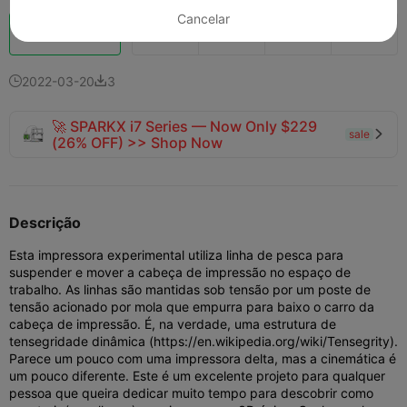
Cancelar
Boost
16
4



2022-03-20
3


🚀 SPARKX i7 Series — Now Only $229
sale

(26% OFF) >> Shop Now
Descrição
Esta impressora experimental utiliza linha de pesca para
suspender e mover a cabeça de impressão no espaço de
trabalho. As linhas são mantidas sob tensão por um poste de
tensão acionado por mola que empurra para baixo o carro da
cabeça de impressão. É, na verdade, uma estrutura de
tensegridade dinâmica (https://en.wikipedia.org/wiki/Tensegrity).
Parece um pouco com uma impressora delta, mas a cinemática é
um pouco diferente. Este é um excelente projeto para qualquer
pessoa que queira dedicar muito tempo para descobrir como