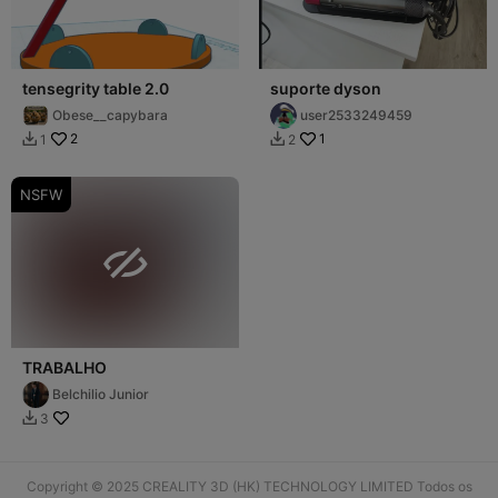
tensegrity table 2.0
suporte dyson
Obese__capybara
user2533249459
2
1
1
2


NSFW

TRABALHO
Belchilio Junior
3

Copyright © 2025 CREALITY 3D (HK) TECHNOLOGY LIMITED Todos os