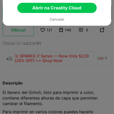
Abrir na Creality Cloud
Fatiamento na Nuvem
Abrir na Creality Cloud

Cancelar
Boost
121
146
6



2024-12-12
218
9



🚀 SPARKX i7 Series — Now Only $229
sale

(26% OFF) >> Shop Now
Descrição
El llavero del Grinch, listo para imprimir a color,
contiene diferentes alturas de capa que permiten
cambiar el filamento.
Para imprimir en varios colores puedes hacerlo