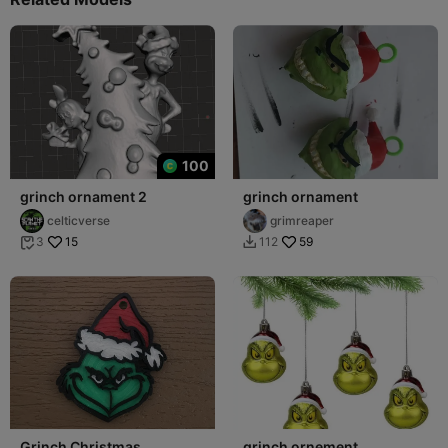
100
grinch ornament 2
grinch ornament
celticverse
grimreaper
15
59
3
112


Grinch Christmas
grinch ornement