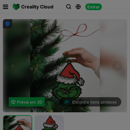

Creality Cloud
Entrar




Encontre itens similares

Prévia em 3D