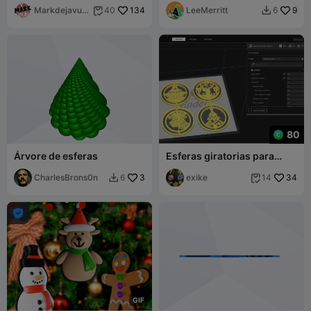
Markdejavu
134
LeeMerritt
9
40
6


IDEAS
80
Árvore de esferas
Esferas giratorias para
navidad - Christmas
CharlesBrons0n
3
ornaments
exike
34
6
14



G
I
F