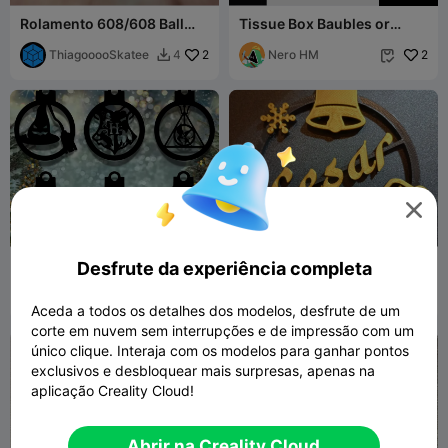
Rolamento 608/608 Ball
Tissue Box Baubles or
Bearing/608 Deep Groove
Claud / Tücher Box Blasen
Ball Bearin
ThiagooooSkatee
2
oder Volke
Nero HM
2
4



268
✨🧙‍♂️ HARRY POTTER ORBS
Esfera de Natal
Desfrute da experiência completa
SET – 6 MAGIC SPHERES
personalizada
Chloe_31
6
MEL 3D
14
93


Aceda a todos os detalhes dos modelos, desfrute de um
corte em nuvem sem interrupções e de impressão com um
único clique. Interaja com os modelos para ganhar pontos
exclusivos e desbloquear mais surpresas, apenas na
aplicação Creality Cloud!
Abrir na Creality Cloud