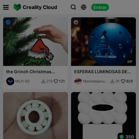

Creality Cloud
Entrar




G
I
F
the Grinch Christmas
ESFERAS LUMINOSAS DE
ornament
PINGUINS
MLH 3D
121
Markdejavu
829
218
2K


IDEAS
350