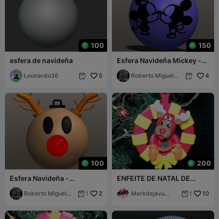
100
150
esfera de navideña
Esfera Navideña Mickey -
Mickey Christmas sphere
Leonardo36
5
Roberto Miguel
4


Ayala Chezar
100
200
Esfera Navideña -
ENFEITE DE NATAL DE
Chrstmas Ball
RENA
Roberto Miguel
2
Markdejavu
10
1
1


Ayala Chezar
IDEAS