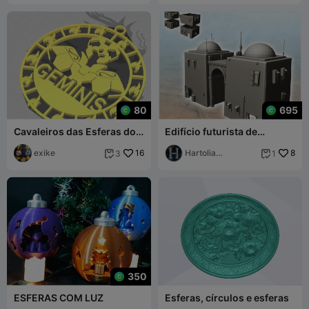
80
695
Cavaleiros das Esferas do
Edifício futurista de
Zodíaco
Tatooine com esferas no
exike
16
telhado e grandes
Hartolia
8
3
1


Miniatures
350
ESFERAS COM LUZ
Esferas, círculos e esferas