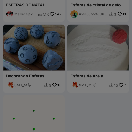
ESFERAS DE NATAL
Esferas de cristal de gelo
Markdejavu
247
user535588960
11
1.1K
3


IDEAS
9
Decorando Esferas
Esferas de Areia
SMT_M 🦊
10
SMT_M 🦊
7
9
15

