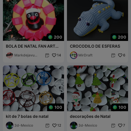
200
200
BOLA DE NATAL FAN ART
CROCODILO DE ESFERAS
DO PINGU
Markdejavu
14
MirDraft
6


IDEAS
100
100
kit de 7 bolas de natal
decorações de Natal
3d-Mexico
12
3d-Mexico
7

