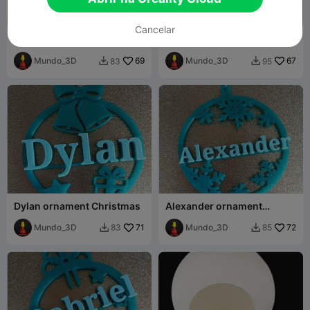
Cancelar
Isaias ornament Christmas
Leonel ornament
Christmas
Mundo_3D
69
Mundo_3D
67
83
95


Dylan ornament Christmas
Alexander ornament
Christmas
Mundo_3D
71
Mundo_3D
72
83
85

