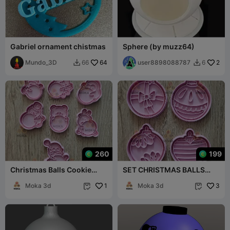
Gabriel ornament chistmas
Sphere (by muzz64)
Mundo_3D
64
user8898088787
2
66
6


260
199
Christmas Balls Cookie
SET CHRISTMAS BALLS
Cutter Set
AND/OR CHRISTMAS BALLS
Moka 3d
1
X4
Moka 3d
3

