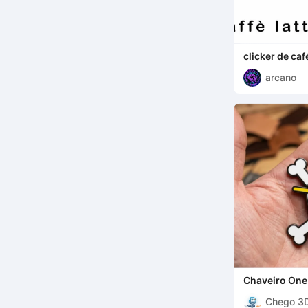
clicker de caf
arcano
Chaveiro One
Chego 3