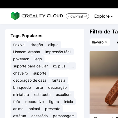
Explore
FlowPrint


Filtro de T
Tags Populares
llavero

flexível
dragão
clique
Homem-Aranha
impressão fácil
pokémon
lego
suporte para celular
k2 plus
...
chaveiro
suporte
decoração de casa
fantasia
brinquedo
arte
decoração
miniatura
estatueta
escultura
fofo
decorativo
figura
início
anime
animal
presente
estátua
acessório
personagem