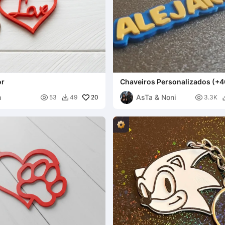
or
Chaveiros Personalizados (+4
Chaveiros de Nomes Personal
m
AsTa & Noni

20

53
49
3.3K
