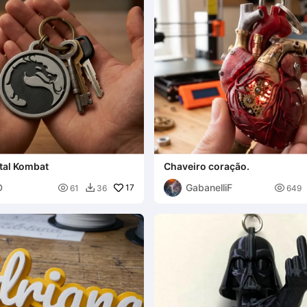
tal Kombat
Chaveiro coração.
D
GabanelliF

17

61
36
649
