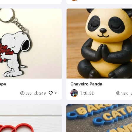
opy
Chaveiro Panda
Titti_3D

31

585
249
1.8K
