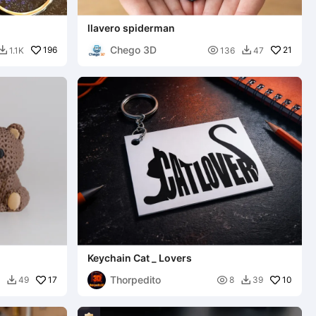
llavero spiderman
Chego 3D
196

21
1.1K
136
47


Keychain Cat _ Lovers
Thorpedito
17

10
49
8
39

