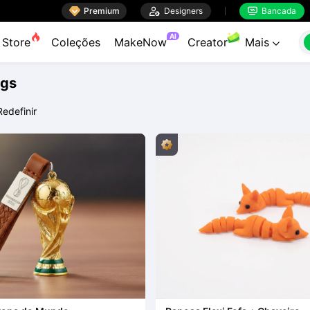

Premium

Designers
Bancada


AI
Store
Coleções
MakeNow
Creator
Mais

ags
Redefinir