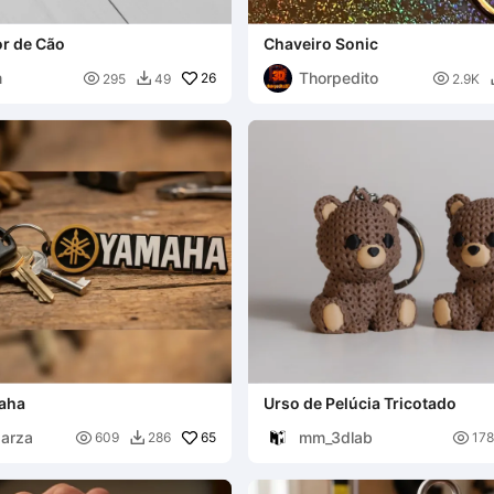
r de Cão
Chaveiro Sonic
m
Thorpedito

26

295
49
2.9K

aha
Urso de Pelúcia Tricotado
parza
mm_3dlab

65

609
286
178
