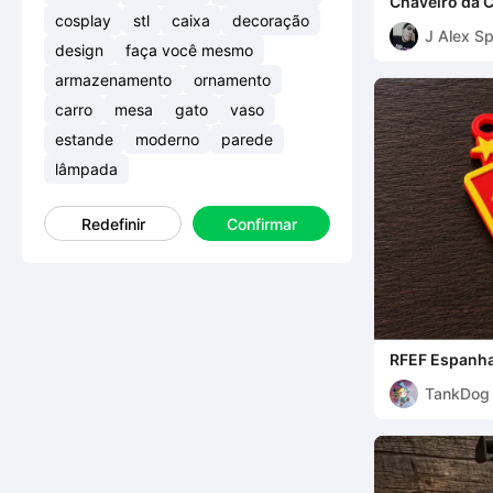
Chaveiro da 
cosplay
stl
caixa
decoração
J Alex S
design
faça você mesmo
armazenamento
ornamento
carro
mesa
gato
vaso
estande
moderno
parede
lâmpada
Redefinir
Confirmar
RFEF Espanha
TankDog