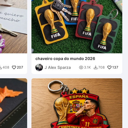
chaveiro copa do mundo 2026
J Alex Sparza
207

137
408
3.1K
708

