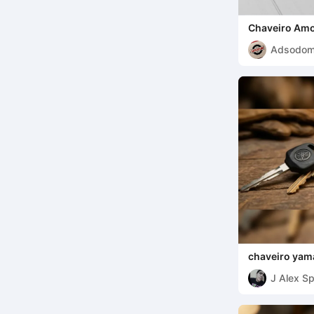
Chaveiro Amo
Adsodo
chaveiro yam
J Alex S