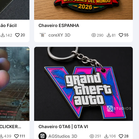
ão Fácil
Chaveiro ESPANHA
coreXY 3D
20

55
142
290
81


 CLICKER
Chaveiro GTA6 | GTA VI
AGStudios 3D
111

28
439
251
106

