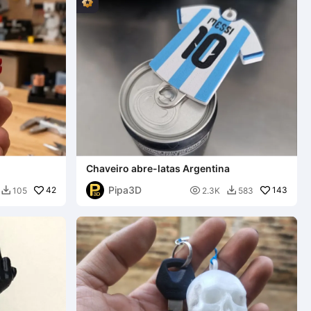
Chaveiro abre-latas Argentina
Pipa3D
42

143
105
2.3K
583

