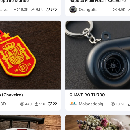
Copa do Mundo
Raposa Flexi Fofa + Chaveiro
parza
OrangeSs

570

16.3K
6.1K
4.5K

 (Chaveiro)
CHAVEIRO TURBO
 3D
Moisesdesign

22

449
216
10.5K

7