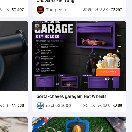
Chaveiro Yin-Yang
Thorpedito
407

297
1.1K
5K
2.3K


Presentes
Grátis
porta-chaves garagem Hot Wheels
nacho35006
538

88
2.1K
1.4K
333

