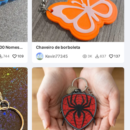
00 Nomes) |
Chaveiro de borboleta
izados
Kevin77345
109

137
744
3K
637

