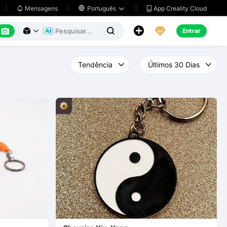
App Creality Cloud
Mensagens

Português






Entrar


