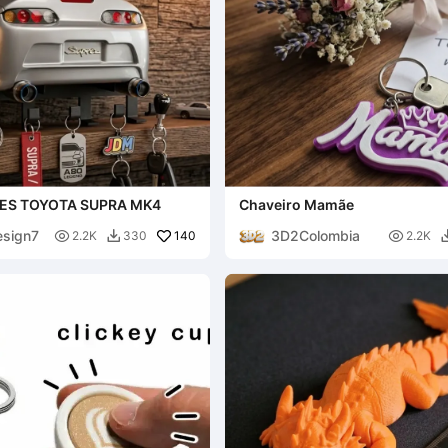
ES TOYOTA SUPRA MK4
Chaveiro Mamãe
esign7
3D2Colombia

140

2.2K
330
2.2K
