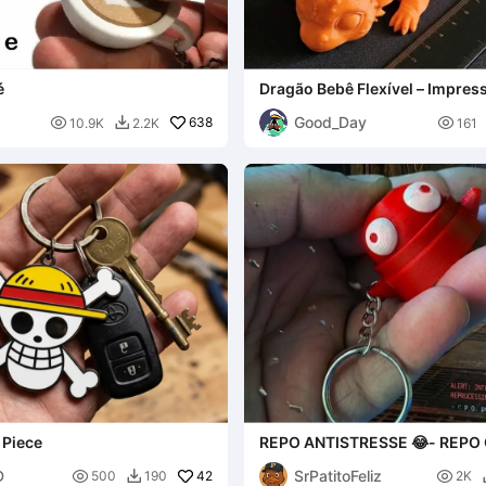
é
Dragão Bebê Flexível – Impress
Good_Day

638

10.9K
2.2K
161

 Piece
REPO ANTISTRESSE 😂- REPO
ANTISTRESSE 😂
D
SrPatitoFeliz

42

500
190
2K
