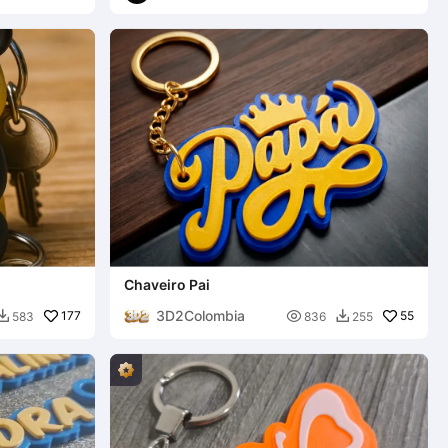
Chaveiro Pai
3D2Colombia
177

55
583
836
255

