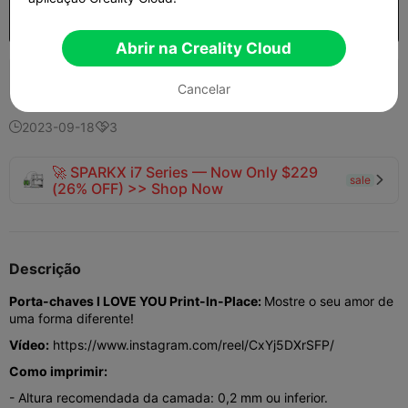
Comprar
Abrir na Creality Cloud
762
505
6


Cancelar
2023-09-18
3


🚀 SPARKX i7 Series — Now Only $229
sale

(26% OFF) >> Shop Now
Descrição
Porta-chaves I LOVE YOU Print-In-Place:
Mostre o seu amor de
uma forma diferente!
Vídeo:
https://www.instagram.com/reel/CxYj5DXrSFP/
Como imprimir:
- Altura recomendada da camada: 0,2 mm ou inferior.