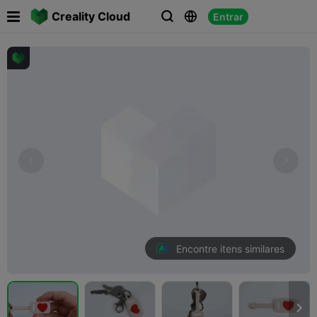

Creality Cloud
Entrar



Encontre itens similares
