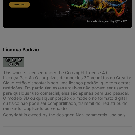
Licença Padrão
This work is licensed under the Copyright License 4.0.
Licença Padrão Os arquivos de modelos 3D vendidos no Creality
Cloud estão disponíveis sob uma licença padrão, que tem certas
restrições. Em particular, esses arquivos não podem ser usados
para qualquer uso comercial; eles são apenas para uso pessoal.
O modelo 3D ou qualquer porção do modelo no formato digital
ou físico não pode ser compartilhado, transmitido, redistribuído,
remixado, duplicado ou vendido.
Copyright is owned by the designer. Non-commercial use only.