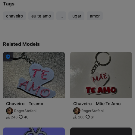
Tags
chaveiro
eu te amo
...
lugar
amor
Related Models

Chaveiro - Te amo
Chaveiro - Mãe Te Amo
RogerStefani
RogerStefani
40
61
246
266

