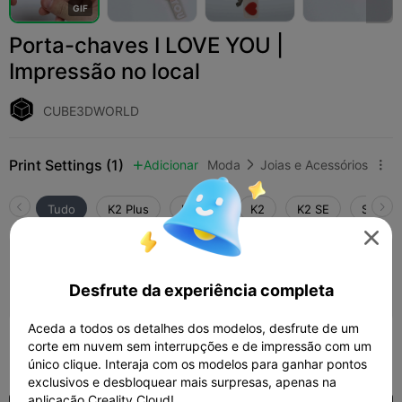
G
I
F
Porta-chaves I LOVE YOU |
Impressão no local
CUBE3DWORLD
Print Settings (1)
Adicionar
Moda
Joias e Acessórios



Tudo
K2 Plus
K2 Pro
K2
K2 SE
SPARKX

camada de 0,2mm, 2 paredes, 10 de
preenchimento
Desfrute da experiência completa
01h 38m
1 plates


Aceda a todos os detalhes dos modelos, desfrute de um
49
corte em nuvem sem interrupções e de impressão com um

único clique. Interaja com os modelos para ganhar pontos
exclusivos e desbloquear mais surpresas, apenas na
aplicação Creality Cloud!