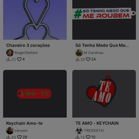
Chaveiro 3 corações
Só Tenho Medo Que Me
Roubem Porta Chaves
RogerStefani
M Cardoso
4
24
23
28


Keychain Amo-te
TE AMO - KEYCHAIN
verasm
TREXDETH
29
10
30
13

