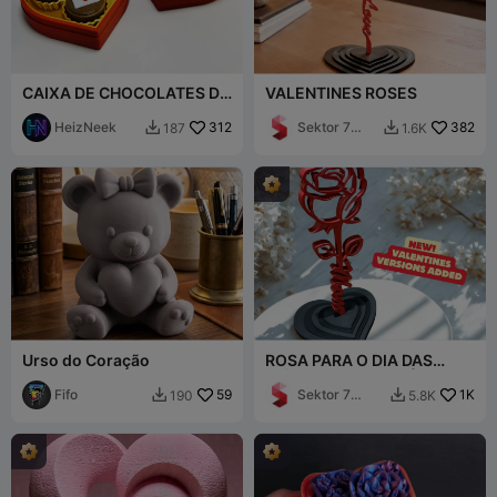
CAIXA DE CHOCOLATES DE
VALENTINES ROSES
VALENTIM CLICKER
HeizNeek
312
Sektor 7
382
187
1.6K


Studios
Urso do Coração
ROSA PARA O DIA DAS
MÃES / ROSA EM PÉ /
Fifo
59
PRESENTE
Sektor 7
1K
190
5.8K


Studios