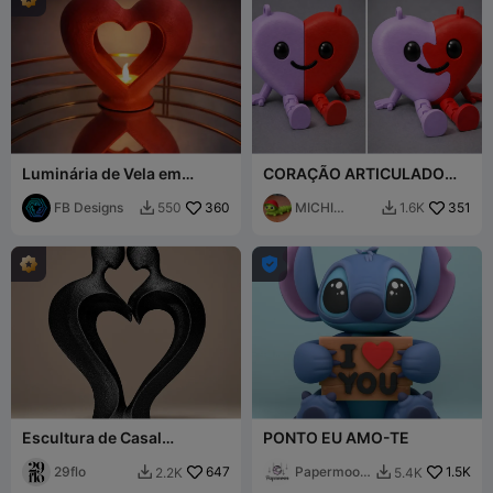
Luminária de Vela em
CORAÇÃO ARTICULADO
Forma de Coração
DIA DOS NAMORADOS -
FB Designs
360
CORAÇÃO FLEXY
MICHI
351
550
1.6K


HEROE

Escultura de Casal
PONTO EU AMO-TE
Romântico
29flo
647
Papermoon
1.5K
2.2K
5.4K


3D