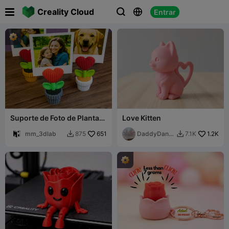

Creality Cloud
Entrar



Suporte de Foto de Planta
Love Kitten
com Coração Tricotado
mm_3dlab
651
DaddyDan8
1.2K
875
7.1K


8