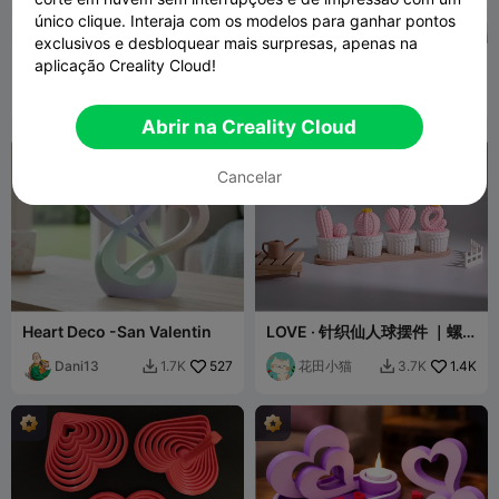
único clique. Interaja com os modelos para ganhar pontos
exclusivos e desbloquear mais surpresas, apenas na
Conjunto Organizador de
Chaveiro de macaron de
aplicação Creality Cloud!
Maquiagem e Joias
coração com clique
Baja Maker
572
Cozy Corner
1.1K
567
5K


3D
Abrir na Creality Cloud
Cancelar
Heart Deco -San Valentin
LOVE · 针织仙人球摆件 ｜螺
纹组装｜免支撑易打印
Dani13
527
花田小猫
1.4K
1.7K
3.7K

