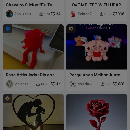
Chaveiro Clicker "Eu Te
LOVE MELTED WITH HEART
Amo"
/ TEXT STAND / VALENTINE
Rob_zhills
34
Sektor 7
906
178
3.5K


Studios

Rosa Articulada (Dia dos
Porquinhos Melhor Juntos
Namorados)
– Dupla Magnética
Molodos
4K
(Chaveiro de São Valentim)
Valeria
828
14.7K
1.7K


Momo Mattia