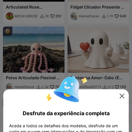
Articulated Rose
Fidget Clicador Presente de
(Valentines Day) - ROSA
Rosa
FLEXY
MICHI HEROE
351
HomeDecor
549
2K
1.7K


Polvo Articulado Flexível de
Fantasma Amor-Ódio (É
Coração Fofo
Complicado)
HomeDecor
743
stoffies00711
193
3.5K
513



Desfrute da experiência completa
Aceda a todos os detalhes dos modelos, desfrute de um
corte em nuvem sem interrupções e de impressão com um