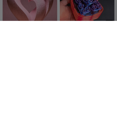
G
I
F
Escultura Coração Interior
Caixa de corações
mecânicos (não é
29flo
73
necessário multicolorido)
Idea mx
589
216
1.6K


Flores e Vaso em Forma de
Amor com Rosa – Palavra
Coração
Decorativa para Impressão
Crafty
191
3D
Nelson Gouveia
26
165
88


Princess