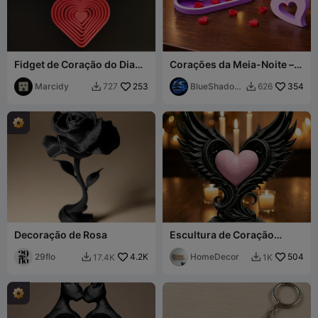
Fidget de Coração do Dia
Corações da Meia-Noite –
dos Namorados
Dia dos Namorados
Marcidy
253
BlueShadov
354
727
626


v
Decoração de Rosa
Escultura de Coração
Alado
29flo
4.2K
HomeDecor
504
17.4K
1K

