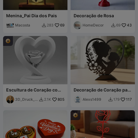
Menina_Pai Dia dos Pais
Decoração de Rosa
Macosta
69
HomeDecor
43
283
69


Escultura de Coração com
Decoração de Coração para
Rosa
o Dia das Mães com
3D_Druck_e
805
Suporte
Alexs1499
117
2.1K
179


r