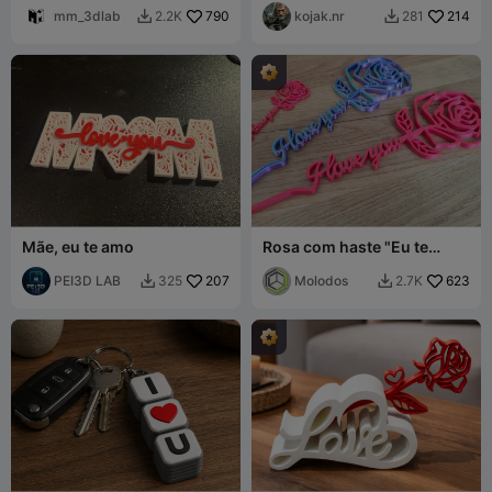
mm_3dlab
790
"Mum" – O Presente
kojak.nr
214
2.2K
281


Perfeito
Mãe, eu te amo
Rosa com haste "Eu te
amo"
PEI3D LAB
207
Molodos
623
325
2.7K

