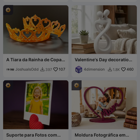
A Tiara da Rainha de Copas
Valentine's Day decoration
para o Dia dos Namorados
v6
JoshuaIsOdd
107
4dimension
460
397
1.8K


Suporte para Fotos com
Moldura Fotográfica em
Coração de Tricô
Coração com a Inscrição