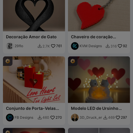
Decoração Amor de Gato
Chaveiro de coração
pixelado
29flo
761
KVM Designs
92
2.7K
316


Conjunto de Porta-Velas
Modelo LED de Ursinho
em Forma de Coração
com Coração
FB Designs
270
3D_Druck_er
297
460
469

