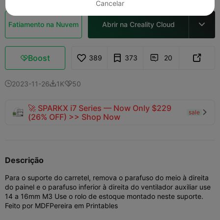
Cancelar
Fatiamento na Nuvem
Abrir na Creality Cloud

Boost
389
373
20



2023-11-26
1K
50



🚀 SPARKX i7 Series — Now Only $229
sale

(26% OFF) >> Shop Now
Descrição
Para o suporte do carretel, remova o parafuso do meio à direita
do painel e o parafuso inferior à direita do ventilador auxiliar use
14 a 16mm M3 Use o rolo de estoque montado neste suporte.
Feito por MDFPereira em Printables