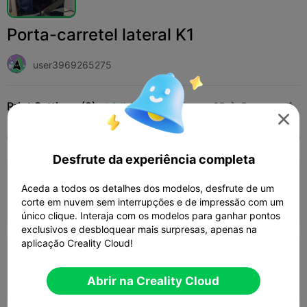
Porta-carretel lateral K1
user3969265275
Print Settings (2)
Adicionar
Impressoras 3D
Peças de Impressora 3D




Tudo
K2 Plus
K2 Pro
K2
K2 SE
SPARKX
Desfrute da experiência completa
4.0

0.2mm layer, 4 walls, 30% infill
Aceda a todos os detalhes dos modelos, desfrute de um
corte em nuvem sem interrupções e de impressão com um
43m 38s
1 plates
42.49g



único clique. Interaja com os modelos para ganhar pontos
exclusivos e desbloquear mais surpresas, apenas na
aplicação Creality Cloud!
0.2mm layer, 2 walls, 15% infill
39m 13s
1 plates
29.12g



Abrir na Creality Cloud