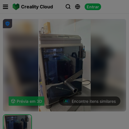

Creality Cloud
Entrar




Encontre itens similares

Prévia em 3D