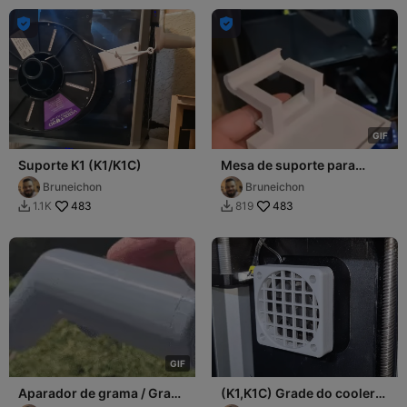


G
I
F
Suporte K1 (K1/K1C)
Mesa de suporte para
(K1/K1Max/K1C)
Bruneichon
Bruneichon
483
483
1.1K
819


G
I
F
Aparador de grama / Grass
(K1,K1C) Grade do cooler