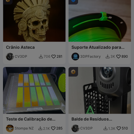
Crânio Asteca
Suporte Atualizado para
Clipe de Filamento Evita o
CV3DP
281
Desenrolar do Carretel
3DPFactory
890
706
3K


Teste de Calibração de
Balde de Resíduos
Purga CFS para
Compacto Creality Hi
ECONOMIZAR Filamento
Stompa NZ
285
CV3DP
510
2.1K
1.3K

