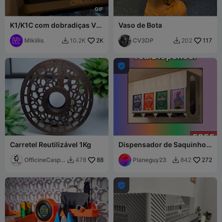
G
I
F
K1/K1C com dobradiças V2
Vaso de Bota
(Atualizado)
Mikiilis
2K
CV3DP
117
10.2K
202



Carretel Reutilizável 1Kg
Dispensador de Saquinhos
de Chá
OfficineCaspe
88
Planeguy23
272
478
842


rLAB
