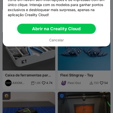
único clique. Interaja com os modelos para ganhar pontos
exclusivos e desbloquear mais surpresas, apenas na
Clicker Fidget de 5 Dedos
Boneco Feminino 13
aplicação Creality Cloud!
CV3DP
1.3K
CV3DP
784
5.4K
3.2K


Abrir na Creality Cloud

Cancelar
Caixa de ferramentas para
Flexi Stingray - Toy
Creality K1/K1C
AXIOM
4.7K
Flexi Ozz
54
1.8K
150


Prints
