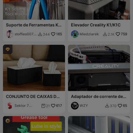
Suporte de Ferramentas K1
Elevador Creality K1/K1C
/ K1C para Multiboard
stoffies0071
165
Miedziarek
759
344
2.1K


1

CONJUNTO DE CAIXAS DE
Adaptador de corrente de
LENÇOS DE PAPEL
cabos para Creality K1 SE
(VERSÃO PEQUENA +
Sektor 7
617
WZY
65
21
370


GRANDE) / ORGANIZADOR
Studios
DE LENÇOS DE PAPEL