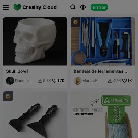

Creality Cloud
Entrar



Skull Bowl
Bandeja de ferramentas
para Creality K1/K1C/K1SE
Damien
1.7K
MarickH
1K
5.5K
4.5K


3MF