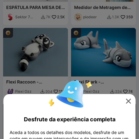
ESPÁTULA PARA MESA DE
Medidor de Metragem de
IMPRESSÃO CREALITY / K1
Filamento
+ K1C + K1 MAX + K2 /
Sektor 7
2.5K
piodeer
359
7K
1.3K


ERGONÔMICA
Studios
Flexi Raccoon -
Flexi Shark -
Brinquedo/Chaveiro
Brinquedo/Chaveiro
Flexi Ozz
115
Flexi Ozz
74
204
224




Desfrute da experiência completa
Aceda a todos os detalhes dos modelos, desfrute de um
corte em nuvem sem interrupções e de impressão com um