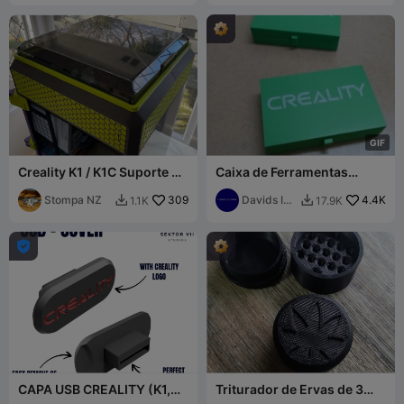
G
I
F
Creality K1 / K1C Suporte de
Caixa de Ferramentas
Elevação / Capô Superior
Creality: Impressão no
com Ventilações
Stompa NZ
309
Lugar
Davids IT
4.4K
1.1K
17.9K


Magnéticas
Garage

CAPA USB CREALITY (K1,
Triturador de Ervas de 3
K1C, K1 MAX E MAIS) /
Andares