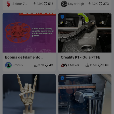
MODS
Sektor 7
515
Layer High
373
1.9K
1.2K


Studios

Bobina de Filamento
Creality K1 - Guia PTFE
Reutilizável – Conversão de
Papelão
Protius
43
LMaker
3.6K
378
11.5K


