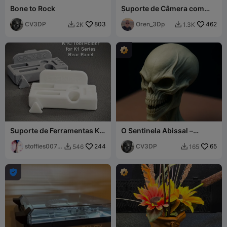
Bone to Rock
Suporte de Câmera com
Ângulo Muito Melhor para
CV3DP
803
Creality K1 K1C K1Se K1Max
Oren_3Dp
462
2K
1.3K


Suporte de Ferramentas K1
O Sentinela Abissal –
/ K1C para o Painel Traseiro
Crânio Alienígena
da Série K
stoffies0071
244
Hiperdetalhado
CV3DP
65
546
165


1
