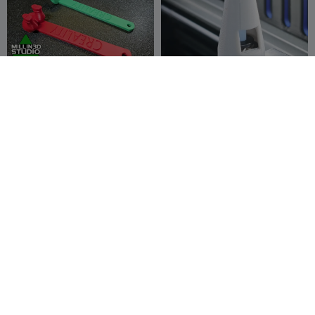
Creality Ferramenta de
Guia PTFE CFS-C
Graxa para Z-rod com
Fenda de Encanador K1 K2
Millin3dStud
242
Alessio28
37
563
170


Ender
io
Bandeja de Resíduos
CREALITY K1|K1C|K1SE -
K1/K1c/K1se para
LID RISER V1
Atualização do CFS com
Stompa NZ
274
LEOTE_appr
353
1.2K
1.4K


Logotipo
oach