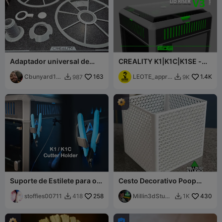
Adaptador universal de
CREALITY K1|K1C|K1SE -
carretel CFS com NFC
ELEVADOR DE TAMPA V3
universal REUTILIZÁVEL
Cbunyard19
163
[KIT DE EXTENSÃO DE
LEOTE_appro
1.4K
987
9K


86
ESTRUTURA]
ach
Suporte de Estilete para o
Cesto Decorativo Poop
Painel Lateral Frontal do K1
Mega da Creality para K2
/ K1C
stoffies00711
258
Plus Pro K1
Millin3dStudi
430
418
1K


o
