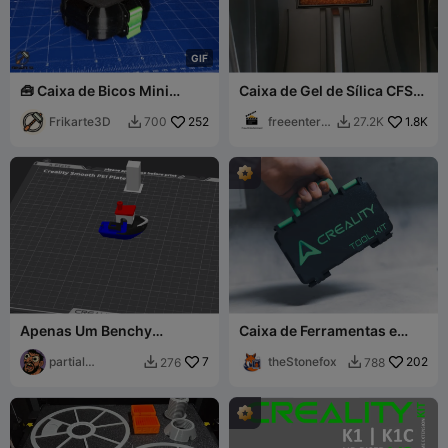
G
I
F
🧰 Caixa de Bicos Mini
Caixa de Gel de Sílica CFS
Creality 🔥
Creality
Frikarte3D
252
freeenterta
1.8K
700
27.2K


inment
Apenas Um Benchy
Caixa de Ferramentas e
Quadricolor, Pequeno
Acessórios para
Barco - Multicor
partial
7
Impressora CREALITY
theStonefox
202
276
788


centipede