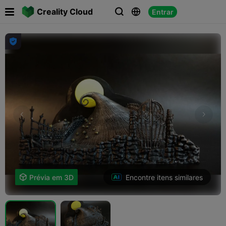

Creality Cloud
Entrar




Encontre itens similares

Prévia em 3D