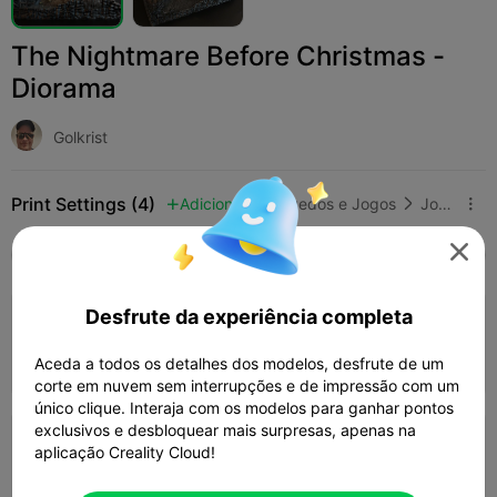
The Nightmare Before Christmas -
Diorama
Golkrist
Print Settings (4)
Adicionar
Brinquedos e Jogos
Jogos de Tabuleiro e de Cartas




Tudo
K2 Plus
K2 Pro
K2
K2 SE
SPARKX
5.0

Desfrute da experiência completa
0.2mm layer, 2 walls, 15% infill
05h 13m
1 plates
155.46g



Aceda a todos os detalhes dos modelos, desfrute de um
corte em nuvem sem interrupções e de impressão com um
único clique. Interaja com os modelos para ganhar pontos
exclusivos e desbloquear mais surpresas, apenas na
0.2mm layer, 2 walls, 10% infill
aplicação Creality Cloud!
06h 11m
1 plates
131.05g


