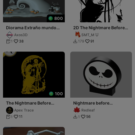
800
Diorama Extraño mundo
2D The Nightmare Before
de Jack
Christmas
Axos3D
SMT_M 🦊
38
91
1
179


100
The Nightmare Before
Nightmare before
Christmas - Silhouette -
christmas lightbox
Apex Trace
Redleaf
Wall Art Decor
11
56
1
1

