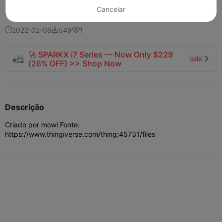
Boost
178
117
6



Cancelar
2022-02-08
549
1



🚀 SPARKX i7 Series — Now Only $229
sale

(26% OFF) >> Shop Now
Descrição
Criado por mowi Fonte:
https://www.thingiverse.com/thing:45731/files