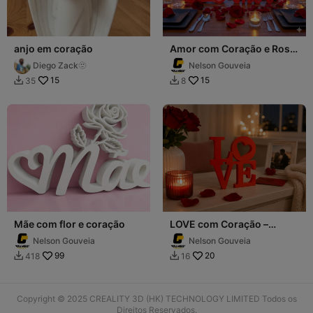
anjo em coração
Amor com Coração e Rosa
– Decoração Romântica
Diego Zack🫥
Nelson Gouveia
15
15
35
8


Mãe com flor e coração
LOVE com Coração –
Decoração Romântica
Nelson Gouveia
Nelson Gouveia
99
20
418
16


Copyright © 2025 CREALITY 3D (HK) TECHNOLOGY LIMITED Todos os
Direitos Reservados.