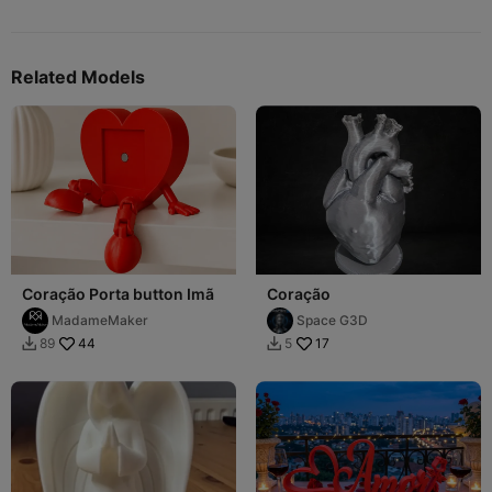
Related Models
Coração Porta button Imã
Coração
MadameMaker
Space G3D
44
17
89
5

