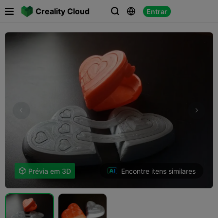

Creality Cloud
Entrar



Encontre itens similares

Prévia em 3D