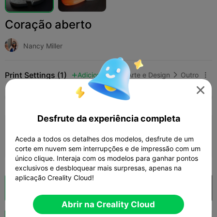
Coração aberto
Nancy Miller
Print Settings (1)
Adicionar
Arte e Design
Outro




Tudo
K2 Plus
K2 Pro
K2
K2 SE
SPARKX
Desfrute da experiência completa
0.2mm layer, 2 walls, 15% infill
Aceda a todos os detalhes dos modelos, desfrute de um
03h 02m
2 plates
90.83g



corte em nuvem sem interrupções e de impressão com um
único clique. Interaja com os modelos para ganhar pontos
exclusivos e desbloquear mais surpresas, apenas na
aplicação Creality Cloud!
Fatiamento na Nuvem
Abrir na Creality Cloud

Abrir na Creality Cloud