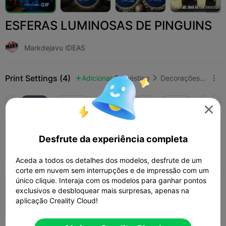
G
I
F
ESFERAS LUMINOSAS DE PINGUINS
Markdejavu IDEAS
Print Settings (4)
Adicionar
Doméstico
Decorações e Ornamentos para Casa



Tudo
K2 Plus
K2 Pro
K2
K2 SE
SPARKX

4.0

Camada de 0,2mm, 3 paredes, 15% de
Desfrute da experiência completa
preenchimento
08h 35m
1 plates
218.68g



Aceda a todos os detalhes dos modelos, desfrute de um
corte em nuvem sem interrupções e de impressão com um
único clique. Interaja com os modelos para ganhar pontos
Camada de 0,2mm, 2 paredes, 15% de
exclusivos e desbloquear mais surpresas, apenas na
preenchimento
aplicação Creality Cloud!
06h 26m
1 plates
226.63g


