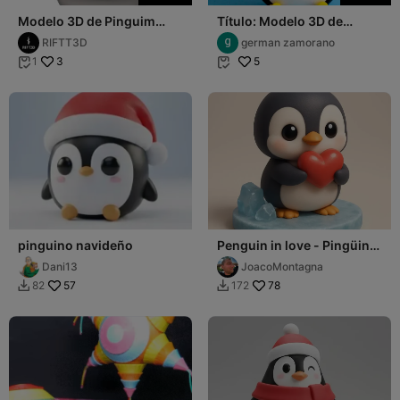
Modelo 3D de Pinguim
Título: Modelo 3D de
Kawaii com Gorro de Natal
Pingüino Kawaii – Listo
RIFTT3D
german zamorano
para Impresión
3
5
1


pinguino navideño
Penguin in love - Pingüino
enamorado
Dani13
JoacoMontagna
57
78
82
172

