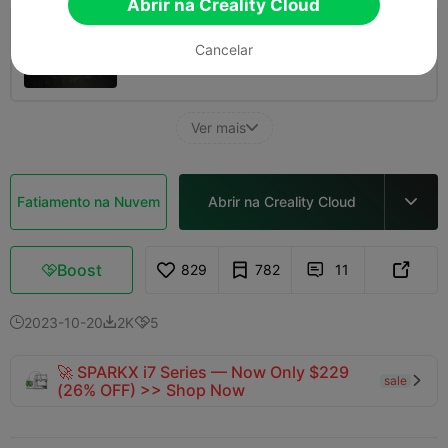
Abrir na Creality Cloud
Camada de 0,2mm, 3 paredes, 15% de
Cancelar
preenchimento
56m 15s
1 plates
23.33g



Ver mais

Fatiamento na Nuvem
Abrir na Creality Cloud

Boost
829
782
11



2023-10-20
2K
5



🚀 SPARKX i7 Series — Now Only $229
sale

(26% OFF) >> Shop Now