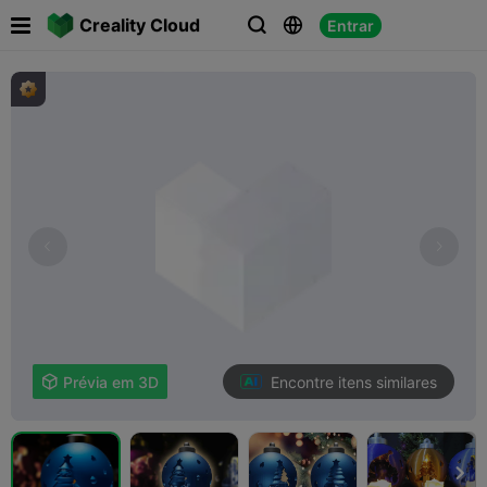

Creality Cloud
Entrar



Encontre itens similares

Prévia em 3D
