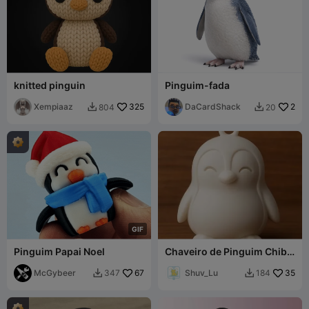
knitted pinguin
Pinguim-fada
Xempiaaz
325
DaCardShack
2
804
20


G
I
F
Pinguim Papai Noel
Chaveiro de Pinguim Chibi
Fofo
McGybeer
67
Shuv_Lu
35
347
184

