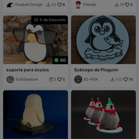
PandaN Design
8
and holder
Plientje
4
30
19


20 % de Desconto
60
suporte para óculos
Subcopo de Pinguim
TridiStudium
5
3D-ROK
16
2
133

