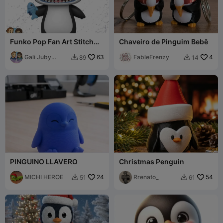
Funko Pop Fan Art Stitch
Chaveiro de Pinguim Bebê
Penguin
Gali Juby
63
FableFrenzy
4
89
14


Funko
PINGUINO LLAVERO
Christmas Penguin
MICHI HEROE
24
Rrenato_
54
51
61

