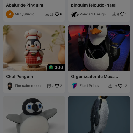
Abajur de Pinguim
pinguim felpudo-natal
ABZ_Studio
6
PandaN Design
1
25
6


300
Chef Penguin
Organizador de Mesa
Pinguim | Suporte para
The calm moon
2
Cartão SD e Cabo |
Fluid Prints
12
2
18


Escritório Fofo