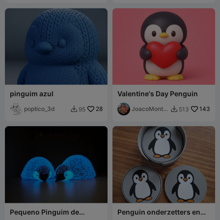
pinguim azul
Valentine's Day Penguin
poptico_3d
28
JoacoMonta
143
95
513


gna
Pequeno Pinguim de
Penguin onderzetters en
Pelúcia - Deitado
houder / Penguin coasters