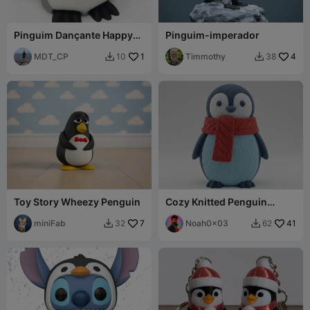
Pinguim Dançante Happy
Pinguim-imperador
Feet
MDT_CP
1
Timmothy
4
10
38


Toy Story Wheezy Penguin
Cozy Knitted Penguin
Friend – Noah 0x03
miniFab
7
Noah0x03
41
32
62

