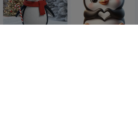
christmas penguin
Sweet penguin
Pereda Tec
72
Hasanov26
89
149
232


399
Pinguim Flexi Fofo 🐧
Marcapáginas Pinguim /
(Brinquedo, Chaveiro e
Marcapáginas de Pinguim
Ímã)
Valeria Momo
36
AsTa & Noni
3
19
9


Mattia