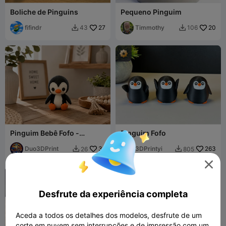
Boliche de Pinguins
Pequeno Pinguim
fifindr
27
Timmothy
20
43
106


Pinguim Bebê Fofo -
Pinguim Fofo
Decoração Adorável de
Pinguim
Duo3DPrint
31
3DPrintyi
263
26
805



Desfrute da experiência completa
Aceda a todos os detalhes dos modelos, desfrute de um
corte em nuvem sem interrupções e de impressão com um