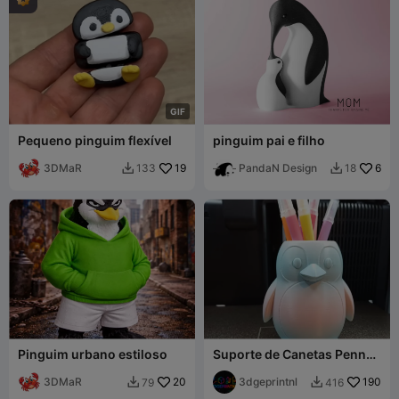
G
I
F
Pequeno pinguim flexível
pinguim pai e filho
3DMaR
19
PandaN Design
6
133
18


Pinguim urbano estiloso
Suporte de Canetas Penny,
a Pinguim
3DMaR
20
3dgeprintnl
190
79
416

