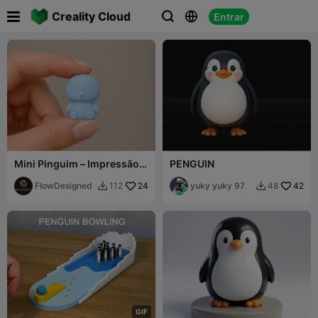

Creality Cloud
Entrar



Mini Pinguim – Impressão
PENGUIN
Rápida
FlowDesigned
24
yuky yuky 97
42
112
48


G
I
F