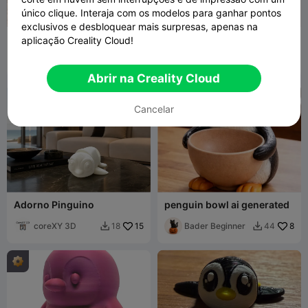
único clique. Interaja com os modelos para ganhar pontos
exclusivos e desbloquear mais surpresas, apenas na
Pinguim Fofo
Pinguim Fofo
aplicação Creality Cloud!
3DPrintyi
258
HOTDIGGITYD
20
538
98


OGS
Abrir na Creality Cloud
Cancelar
Adorno Pinguino
penguin bowl ai generated
coreXY 3D
15
Bader Beginner
8
18
44

