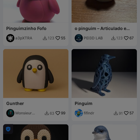
Pinguimzinho Fofo
o pinguim – Articulado e
chaveiro
a3pXTRA
55
PEI3D LAB
67
123
123


Gunther
Pinguim
Monsieur
99
fifindr
57
63
91


Pierre
