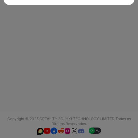
Copyright © 2025 CREALITY 3D (HK) TECHNOLOGY LIMITED Todos os
Direitos Reservados.





