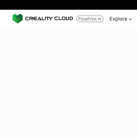
Explore
FlowPrint

