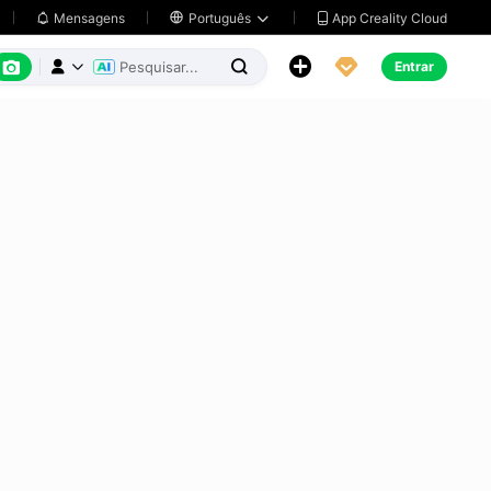
App Creality Cloud
Mensagens

Português






Entrar


