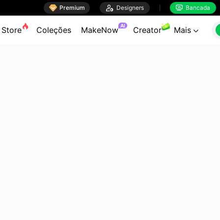

Premium

Designers
Bancada


AI
Store
Coleções
MakeNow
Creator
Mais
