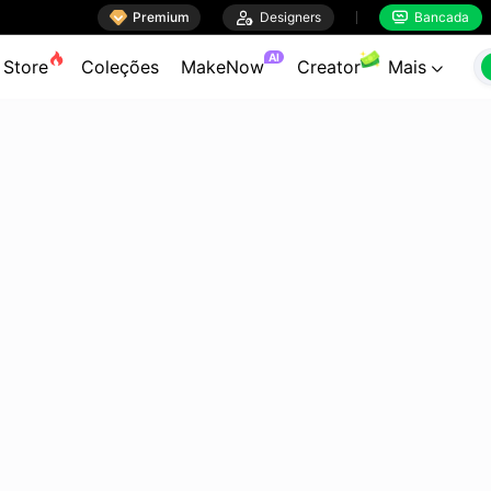

Premium

Designers
Bancada


AI
Store
Coleções
MakeNow
Creator
Mais
