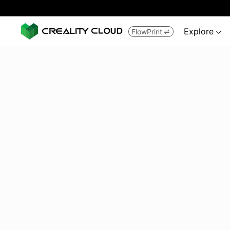
Explore
FlowPrint

