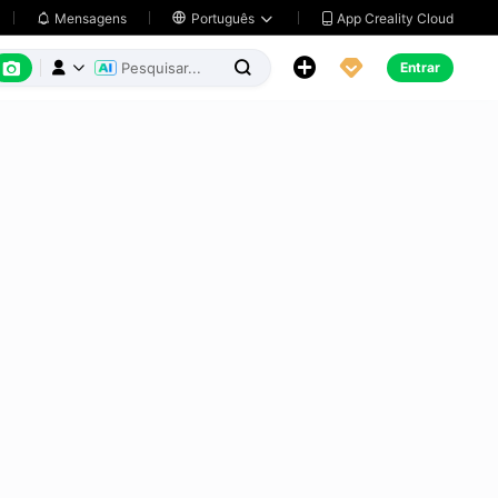
App Creality Cloud
Mensagens

Português






Entrar


