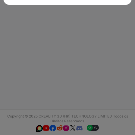
Copyright © 2025 CREALITY 3D (HK) TECHNOLOGY LIMITED Todos os
Direitos Reservados.





