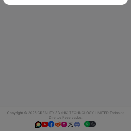
Copyright © 2025 CREALITY 3D (HK) TECHNOLOGY LIMITED Todos os
Direitos Reservados.





