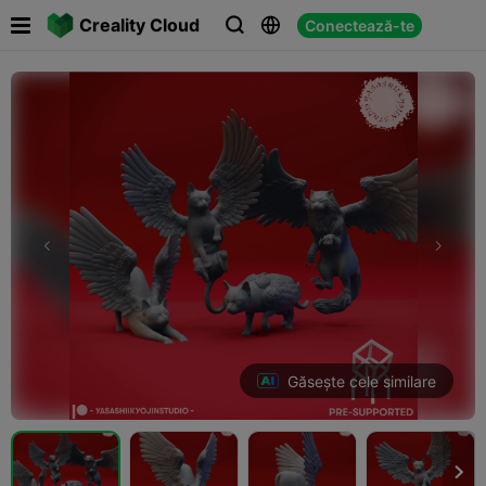

Creality Cloud
Conectează-te



Găsește cele similare
