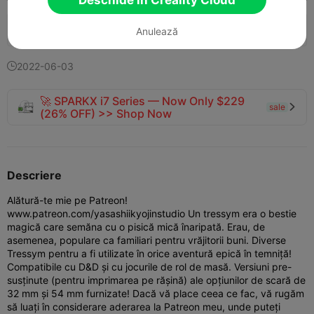
Deschide în Creality Cloud
409
87
2


Anulează
2022-06-03

🚀 SPARKX i7 Series — Now Only $229
sale

(26% OFF) >> Shop Now
Descriere
Alătură-te mie pe Patreon!
www.patreon.com/yasashiikyojinstudio Un tressym era o bestie
magică care semăna cu o pisică mică înaripată. Erau, de
asemenea, populare ca familiari pentru vrăjitorii buni. Diverse
Tressym pentru a fi utilizate în orice aventură epică în temniță!
Compatibile cu D&D și cu jocurile de rol de masă. Versiuni pre-
susținute (pentru imprimarea pe rășină) ale opțiunilor de scară de
32 mm și 54 mm furnizate! Dacă vă place ceea ce fac, vă rugăm
să luați în considerare aderarea la Patreon meu, unde puteți