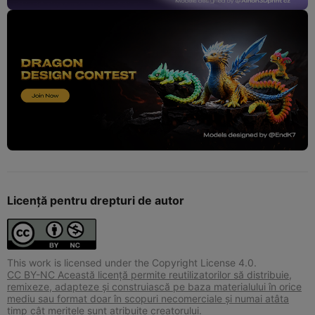
Licență pentru drepturi de autor
This work is licensed under the Copyright License 4.0.
CC BY-NC Această licență permite reutilizatorilor să distribuie,
remixeze, adapteze și construiască pe baza materialului în orice
mediu sau format doar în scopuri necomerciale și numai atâta
timp cât meritele sunt atribuite creatorului.