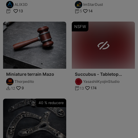
Fantasy Miniature STL
Pack – Fantasy D&D
ALIX3D
ImStarDust
Miniature Set
13
14
5


NSFW

Miniature terrain Mazo
Succubus - Tabletop
Miniature (Pre-Supported)
Thorpedito
YasashiiKyojinStudio
9
174
12
13


40 % reducere