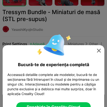
Tressym Bundle - Miniaturi de masă
(STL pre-supus)
YasashiiKyojinStudio
Print Settings
Adaugă
Miniatures
Other




Adaugă configurația de imprimare

Bucură-te de experiența completă
Câștigă mai multe puncte
Accesează detaliile complete ale modelelor, bucură-te de
secționarea fără întreruperi în cloud și de imprimarea cu un
500
singur clic. Interacționează cu modelele pentru a câștiga

puncte exclusive și a debloca mai multe surprize, doar în
aplicația Creality Cloud!
Cumpărare